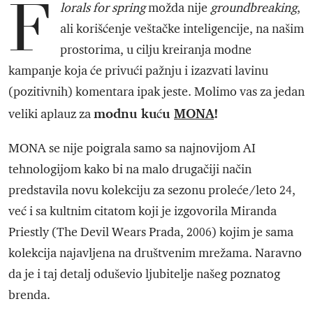
F
lorals for spring
možda nije
groundbreaking
,
ali korišćenje veštačke inteligencije, na našim
prostorima, u cilju kreiranja modne
kampanje koja će privući pažnju i izazvati lavinu
(pozitivnih) komentara ipak jeste. Molimo vas za jedan
modnu kuću
MONA
!
veliki aplauz za
MONA se nije poigrala samo sa najnovijom AI
tehnologijom kako bi na malo drugačiji način
predstavila novu kolekciju za sezonu proleće/leto 24,
već i sa kultnim citatom koji je izgovorila Miranda
Priestly (The Devil Wears Prada, 2006) kojim je sama
kolekcija najavljena na društvenim mrežama. Naravno
da je i taj detalj oduševio ljubitelje našeg poznatog
brenda.