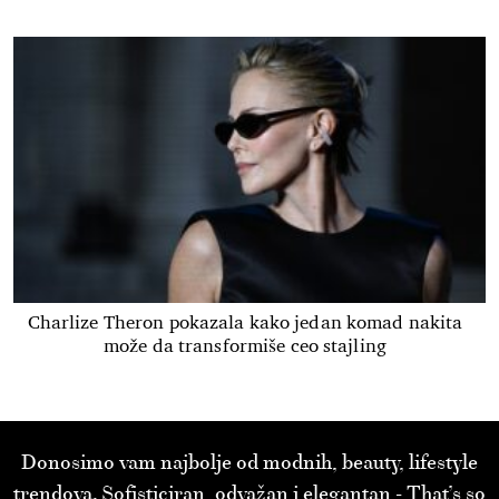
Charlize Theron pokazala kako jedan komad nakita
može da transformiše ceo stajling
Donosimo vam najbolje od modnih, beauty, lifestyle
trendova. Sofisticiran, odvažan i elegantan - That’s so