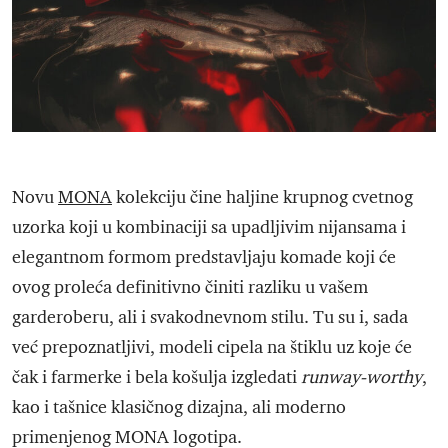
Novu
MONA
kolekciju čine haljine krupnog cvetnog
uzorka koji u kombinaciji sa upadljivim nijansama i
elegantnom formom predstavljaju komade koji će
ovog proleća definitivno činiti razliku u vašem
garderoberu, ali i svakodnevnom stilu. Tu su i, sada
već prepoznatljivi, modeli cipela na štiklu uz koje će
čak i farmerke i bela košulja izgledati
runway-worthy
,
kao i tašnice klasičnog dizajna, ali moderno
primenjenog MONA logotipa.