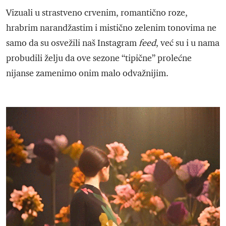
Vizuali u strastveno crvenim, romantično roze,
hrabrim narandžastim i mistično zelenim tonovima ne
samo da su osvežili naš Instagram
feed
, već su i u nama
probudili želju da ove sezone “tipične” prolećne
nijanse zamenimo onim malo odvažnijim.