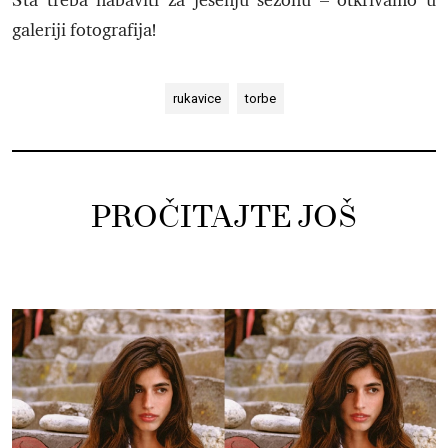
Šta treba nabaviti za jesenju sezonu – otkrivamo u
galeriji fotografija!
rukavice
torbe
PROČITAJTE JOŠ