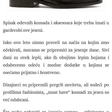
Spisak odevnih komada i aksesoara koje treba imati u
garderobi ove jeseni.
Iako ovo leto nismo proveli na način na kojim smo
očekivali, moramo se pripremiti za jesenje dane. Sivi
dani su uvek lepši, ako ih obojimo lepim bojama i
odaberemo odeću i modne dodatke u kojima se
osećamo prijatno i ženstveno.
Dizajneri su pripremili pregršt noviteta, ali sudeći po
profilima fashionista, „must have“ komadi za jesen su
već odabrani.