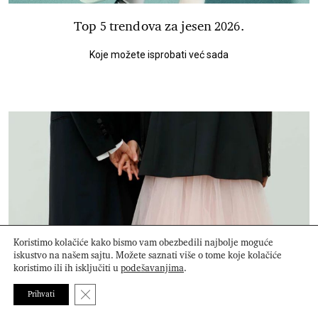
Top 5 trendova za jesen 2026.
Koje možete isprobati već sada
Koristimo kolačiće kako bismo vam obezbedili najbolje moguće
iskustvo na našem sajtu. Možete saznati više o tome koje kolačiće
koristimo ili ih isključiti u
podešavanjima
.
Close GDPR Cookie Banner
Prihvati