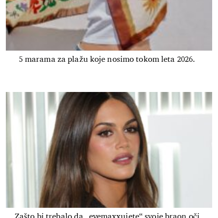
5 marama za plažu koje nosimo tokom leta 2026.
Zašto bi trebalo da „eyemaxxujete“ svoje braon oči