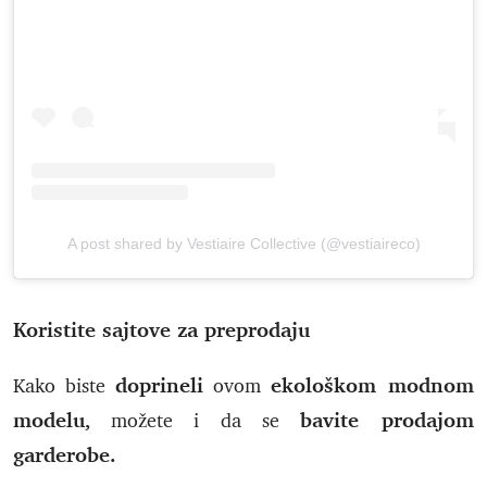
A post shared by Vestiaire Collective (@vestiaireco)
Koristite sajtove za preprodaju
doprineli
ekološkom modnom
Kako biste
ovom
modelu,
bavite prodajom
možete i da se
garderobe.