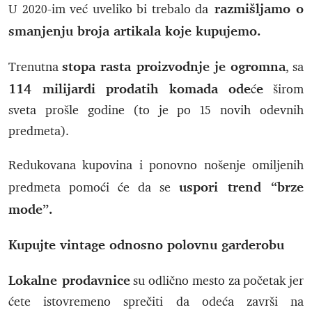
razmišljamo o
U 2020-im već uveliko bi trebalo da
smanjenju broja artikala koje kupujemo.
stopa rasta proizvodnje je ogromna
Trenutna
, sa
114 milijardi prodatih komada odeće
širom
sveta prošle godine (to je po 15 novih odevnih
predmeta).
Redukovana kupovina i ponovno nošenje omiljenih
uspori trend “brze
predmeta pomoći će da se
mode”.
Kupujte vintage odnosno polovnu garderobu
Lokalne prodavnice
su odlično mesto za početak jer
ćete istovremeno sprečiti da odeća završi na