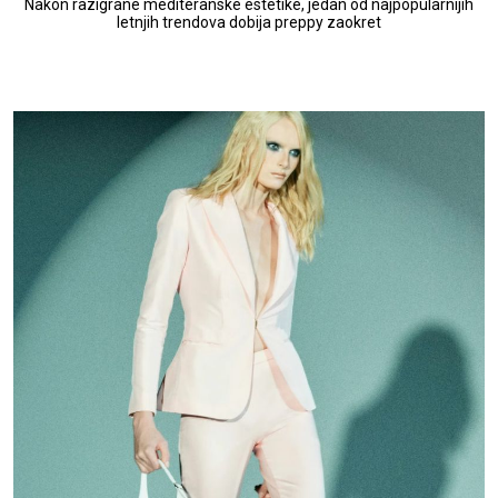
Nakon razigrane mediteranske estetike, jedan od najpopularnijih
letnjih trendova dobija preppy zaokret