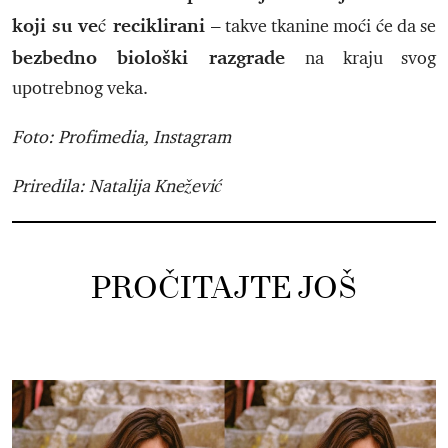
koji su već reciklirani –
takve tkanine moći će da se
bezbedno biološki razgrade
na kraju svog
upotrebnog veka.
Foto: Profimedia, Instagram
Priredila: Natalija Knežević
PROČITAJTE JOŠ