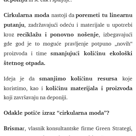
Cirkularna moda
poremeti tu linearnu
nastoji da
putanju
, zadržavajući odeću i materijale u upotrebi
reciklažu i ponovno nošenje
kroz
, izbegavajući
gde god je to moguće pravljenje potpuno „novih“
smanjujući količinu ekološki
proizvoda i time
štetnog otpada.
smanjimo količinu resursa
Ideja je da
koje
količinu materijala i proizvoda
koristimo, kao i
koji završavaju na deponiji.
Odakle potiče izraz “cirkularna moda”?
Brisma
r, vlasnik konsultantske firme Green Strategi,