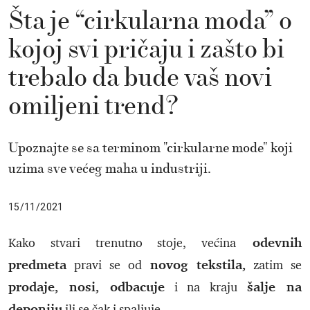
Šta je “cirkularna moda” o
kojoj svi pričaju i zašto bi
trebalo da bude vaš novi
omiljeni trend?
Upoznajte se sa terminom "cirkularne mode" koji
uzima sve većeg maha u industriji.
15/11/2021
odevnih
Kako stvari trenutno stoje, većina
predmeta
novog tekstila,
pravi se od
zatim se
prodaje, nosi, odbacuje
šalje na
i na kraju
deponiju
ili se čak i spaljuje.