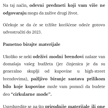
odevni predmeti koji vam više ne
Na taj način,
odgovaraju
mogu da zažive drugi život.
Očekuje se da će se tržište korišćene odeće gotovo
udvostručiti do 2023.
Pametno birajte materijale
održivi modni brendovi
Ukoliko se neki
nalaze van
domašaja vašeg budžeta (jer činjenica je da su
generalno skuplji od kupovine u high-street
pažljivo biranje sastava prilikom
brendovima),
bilo koje kupovine
može vam pomoći da budete
“cirkularne mode”.
deo
prirodnije materijale ili one
Usredsredite se na što