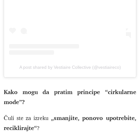
A post shared by Vestiaire Collective (@vestiaireco)
Kako mogu da pratim principe “cirkularne
mode”?
„smanjite, ponovo upotrebite,
Čuli ste za izreku
reciklirajte“
?