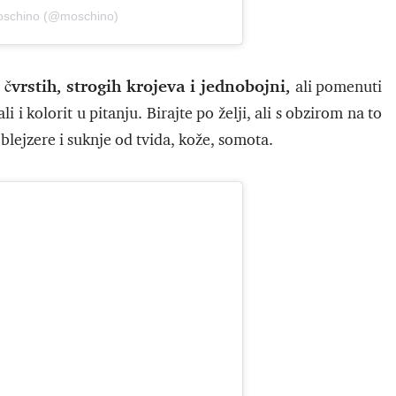
Moschino (@moschino)
čvrstih, strogih krojeva i jednobojni,
ali pomenuti
li i kolorit u pitanju. Birajte po želji, ali s obzirom na to
 blejzere i suknje od tvida, kože, somota.