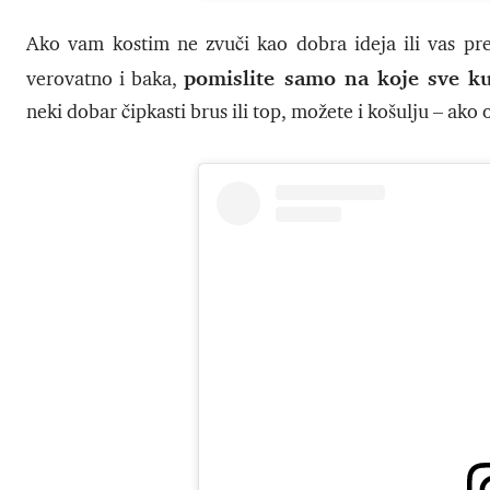
Ako vam kostim ne zvuči kao dobra ideja ili vas pre
pomislite samo na koje sve ku
verovatno i baka,
neki dobar čipkasti brus ili top, možete i košulju – ako 