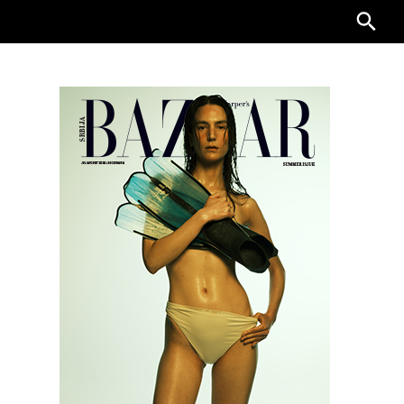
Searc
for: