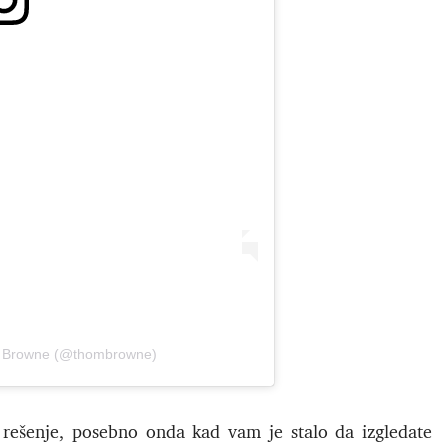
m Browne (@thombrowne)
rešenje, posebno onda kad vam je stalo da izgledate