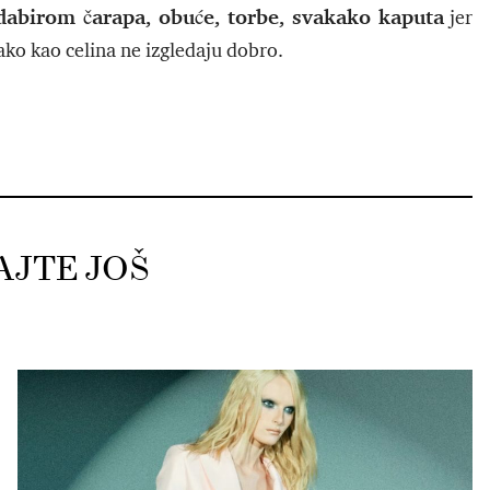
dabirom čarapa, obuće, torbe, svakako kaputa
jer
ako kao celina ne izgledaju dobro.
AJTE JOŠ