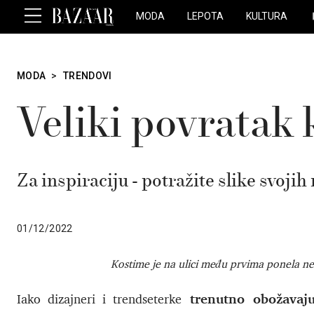
MODA
LEPOTA
KULTURA
MODA
>
TRENDOVI
Veliki povratak
Za inspiraciju - potražite slike svoj
01/12/2022
Kostime je na ulici među prvima ponela 
trenutno obožavaju
Iako dizajneri i trendseterke