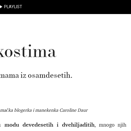
PLAYLIST
 kostima
ih mama iz osamdesetih.
nemačka blogerka i manekenka Caroline Daur
 modu devedesetih i dvehiljaditih
, mnogo njih