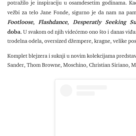
potražilo je inspiraciju u osamdesetim godinama. K
vežbi za telo Jane Fonde, sigurno je da nam na pa
Footloose
,
Flashdance
,
Desperatly Seeking 
doba
.
U svakom od njih videćemo ono što i danas viđ
trodelna odela, oversized džempere, kragne, velike pos
Komplet blejzera i suknji u novim kolekcijama predstav
Sander, Thom Browne, Moschino, Christian Siriano, M