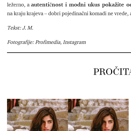
autentičnost i modni ukus pokažite o
ležerno, a
na kraju krajeva – dobri pojedinačni komadi ne vrede, 
Tekst: J. M.
Fotografije: Profimedia, Instagram
PROČIT