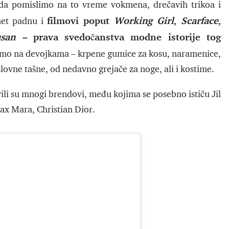
ada pomislimo na to vreme vokmena, drečavih trikoa i
filmovi poput
Working Girl
,
Scarface
,
met padnu i
Susan –
prava svedočanstva modne istorije tog
amo na devojkama – krpene gumice za kosu, naramenice,
lovne tašne, od nedavno grejače za noge, ali i kostime.
ili su mnogi brendovi, među kojima se posebno ističu Jil
ax Mara, Christian Dior.