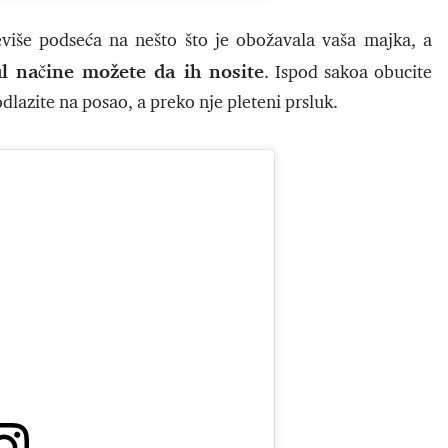
više podseća na nešto što je obožavala vaša majka, a
l načine možete da ih nosite
. Ispod sakoa obucite
odlazite na posao, a preko nje pleteni prsluk.