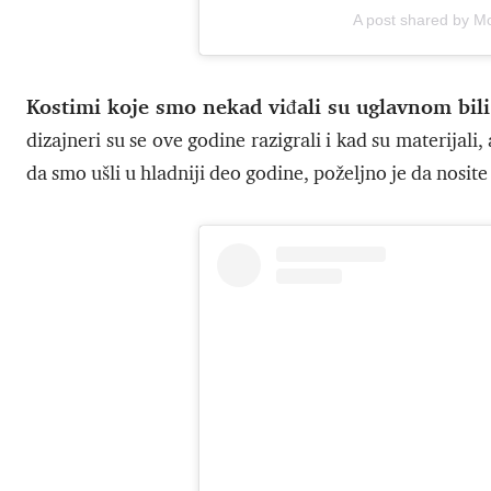
A post shared by 
Kostimi koje smo nekad viđali su uglavnom bili 
dizajneri su se ove godine razigrali i kad su materijali, a
da smo ušli u hladniji deo godine, poželjno je da nosite