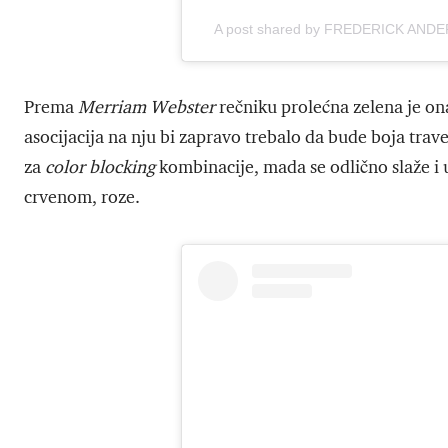
A post shared by FREDERICK ANDE
Prema
Merriam Webster
rečniku prolećna zelena je ona
asocijacija na nju bi zapravo trebalo da bude boja trav
za
color blocking
kombinacije, mada se odlično slaže i 
crvenom, roze.