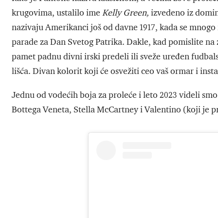
krugovima, ustalilo ime
Kelly Green,
izvedeno iz domin
nazivaju Amerikanci još od davne 1917, kada se mnogo n
parade za Dan Svetog Patrika. Dakle, kad pomislite na z
pamet padnu divni irski predeli ili sveže uređen fudbals
lišća. Divan kolorit koji će osvežiti ceo vaš ormar i in
Jednu od vodećih boja za proleće i leto 2023 videli smo 
Bottega Veneta, Stella McCartney i Valentino (koji je p