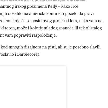
antnog irskog prezimena Kelly – kako Irce
jih doselilo na američki kontinet i počelo da pravi
elenu koja će se nositi ovog proleća i leta, neka vam na
ki teren, može i kolorit mladog spanaća ili tek olistalog
stant vam popraviti raspoloženje.
kod mnogih dizajnera na pisti, ali su je posebno slavili
roslavio i Barbiecore).