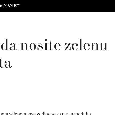
PLAYLIST
da nosite zelenu
ta
ećnom zelenom, ove godine se za nju, u modnim