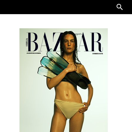
Searc
for: