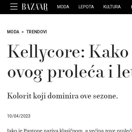
MODA
LEPOTA
KULTURA
MODA
>
TRENDOVI
Kellycore: Kako 
ovog proleća i le
Kolorit koji dominira ove sezone.
10/04/2023
Iako je Pantone naziva klasičnom, a većina zove prol