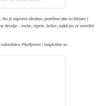
lancaⒸ (@casablancabrand)
, što je zapravo idealno, posebno ako su blejzer i
detalje – torbe, cipele, šešire, nakit jer će osvežiti
odrednicu #kellycore i inspirišite se.