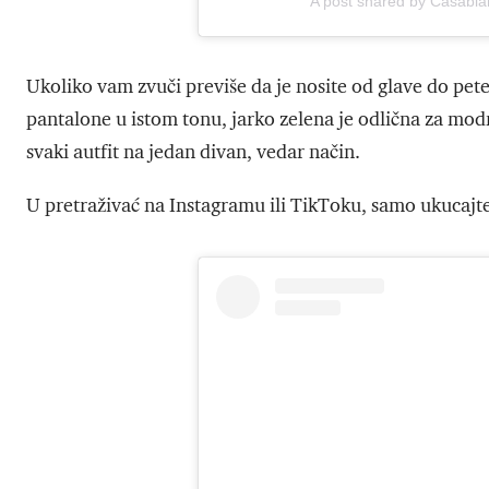
A post shared by Casab
Ukoliko vam zvuči previše da je nosite od glave do pete
pantalone u istom tonu, jarko zelena je odlična za modne 
svaki autfit na jedan divan, vedar način.
U pretraživać na Instagramu ili TikToku, samo ukucajte 