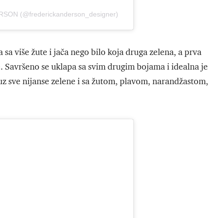
RSON (@frederickanderson_designer)
 sa više žute i jača nego bilo koja druga zelena, a prva
e. Savršeno se uklapa sa svim drugim bojama i idealna je
uz sve nijanse zelene i sa žutom, plavom, narandžastom,