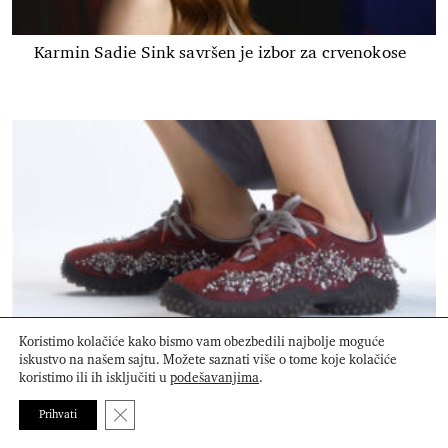
Karmin Sadie Sink savršen je izbor za crvenokose
Koristimo kolačiće kako bismo vam obezbedili najbolje moguće
iskustvo na našem sajtu. Možete saznati više o tome koje kolačiće
Miu Miu vraća Bubble patike, arhivski model koji će
koristimo ili ih isključiti u
podešavanjima
.
obeležiti 2026.
Close GDPR Cookie Banner
Prihvati