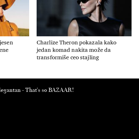
 jesen
Charlize Theron pokazala kako
mene
jedan komad nakita može da
transformiše ceo stajling
 elegantan - That’s so BAZAAR!