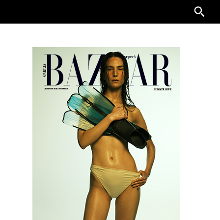
Searc
for: