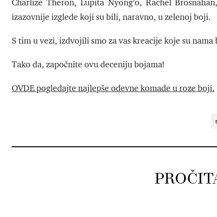
Charlize Theron, Lupita Nyong’o, Rachel Brosnahan, 
izazovnije izglede koji su bili, naravno, u zelenoj boji.
S tim u vezi, izdvojili smo za vas kreacije koje su nama 
Tako da, započnite ovu deceniju bojama!
OVDE pogledajte najlepše odevne komade u roze boji.
s
PROČIT