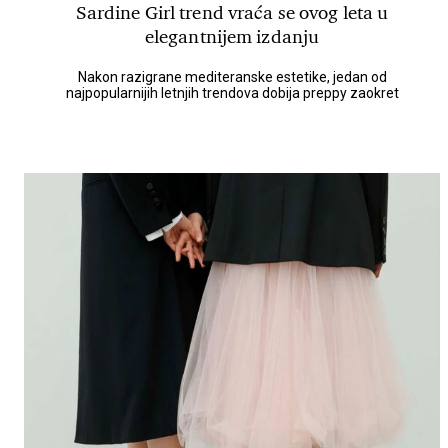
Sardine Girl trend vraća se ovog leta u
elegantnijem izdanju
Nakon razigrane mediteranske estetike, jedan od
najpopularnijih letnjih trendova dobija preppy zaokret