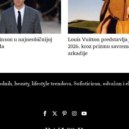
inson u najneobičnijoj
Louis Vuitton predstavlja
da
2026. kroz prizmu savre
arkadije
ih, beauty, lifestyle trendova. Sofisticiran, odvažan i