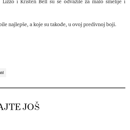
Lizzo i Kristen Bell su se odvažile za malo smelije i
bile najlepše, a koje su takođe, u ovoj predivnoj boji.
til
AJTE JOŠ