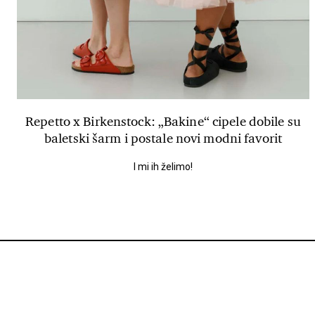
Repetto x Birkenstock: „Bakine“ cipele dobile su
baletski šarm i postale novi modni favorit
I mi ih želimo!