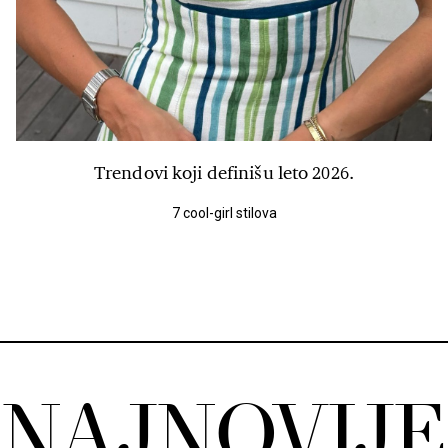
Trendovi koji definišu leto 2026.
7 cool-girl stilova
NAJNOVIJE