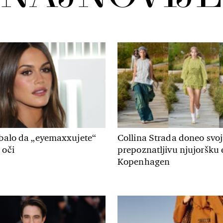
ebalo da „eyemaxxujete“
Collina Strada doneo svo
 oči
prepoznatljivu njujoršku 
Kopenhagen