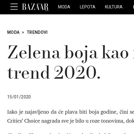
MODA
LEPOTA
KULTURA
MODA
>
TRENDOVI
Zelena boja kao
trend 2020.
15/01/2020
Iako je najavljeno da će plava biti boja godine, čini 
Critics’ Choice nagrada sve je bilo u roze tonovima, d