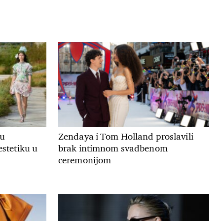
ju
Zendaya i Tom Holland proslavili
estetiku u
brak intimnom svadbenom
ceremonijom