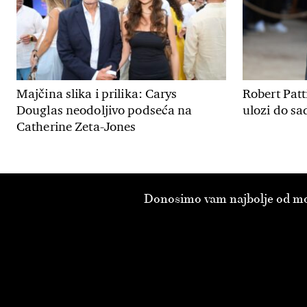
Majčina slika i prilika: Carys
Robert Patt
Douglas neodoljivo podseća na
ulozi do sa
Catherine Zeta-Jones
Donosimo vam najbolje od modn