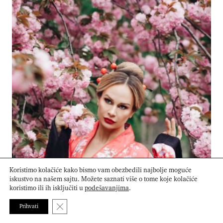
Koristimo kolačiće kako bismo vam obezbedili najbolje moguće
iskustvo na našem sajtu. Možete saznati više o tome koje kolačiće
koristimo ili ih isključiti u
podešavanjima
.
Close GDPR Cookie Banner
Prihvati