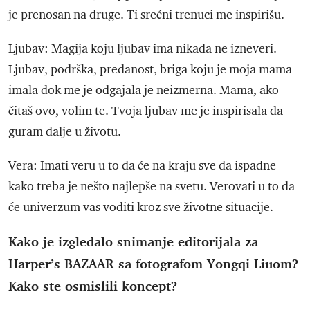
je prenosan na druge. Ti srećni trenuci me inspirišu.
Ljubav: Magija koju ljubav ima nikada ne izneveri.
Ljubav, podrška, predanost, briga koju je moja mama
imala dok me je odgajala je neizmerna. Mama, ako
čitaš ovo, volim te. Tvoja ljubav me je inspirisala da
guram dalje u životu.
Vera: Imati veru u to da će na kraju sve da ispadne
kako treba je nešto najlepše na svetu. Verovati u to da
će univerzum vas voditi kroz sve životne situacije.
Kako je izgledalo snimanje editorijala za
Harper’s BAZAAR sa fotografom Yongqi Liuom?
Kako ste osmislili koncept?