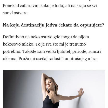
Ponekad zabaravim kako je ludo, ali na kraju se svi
snovi ostvare.
Na koju destinaciju jedva čekate da otputujete?
Definitivno na neko ostrvo gde mogu da pijem
kokosovo mleko. To je sve što mi je trenutno
potrebno. Takođe sam veliki ljubitelj prirode, sunca i
okeana. Pruža mi osećaj radosti i unutrašnjeg mira.