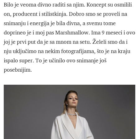
Bilo je veoma divno raditi sa njim. Koncept su osmilili
on, producent i stilistkinja. Dobro smo se proveli na
snimanju i energija je bila divna, a svemu tome
doprineo je i moj pas Marshmallow. Ima 9 meseci i ovo
joj je prvi put da je sa mnom na setu. Želeli smo da i
nju uključimo na nekim fotografijama, što je na kraju
ispalo super. To je učinilo ovo snimanje još
posebnijim.