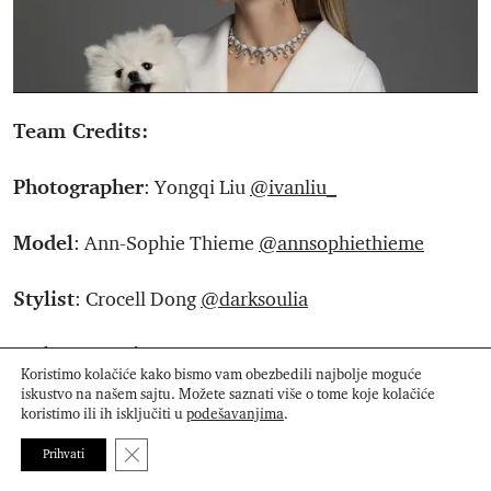
Team Credits:
Photographer
: Yongqi Liu
@ivanliu_
Model
: Ann-Sophie Thieme
@annsophiethieme
Stylist
: Crocell Dong
@darksoulia
Make-up Artis
t: Maki Hasegawa
@maki_h
with
Koristimo kolačiće kako bismo vam obezbedili najbolje moguće
Bryan Bantry Agency
@bryanbantryagency
iskustvo na našem sajtu. Možete saznati više o tome koje kolačiće
koristimo ili ih isključiti u
podešavanjima
.
Hair Stylist
: Yukiko Tajima
@yukikotajima
with See
Close GDPR Cookie Banner
Prihvati
Management
@seemanagement