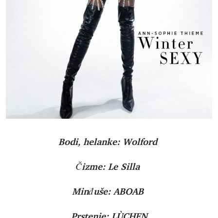
Bodi, helanke: Wolford
Čizme: Le Silla
Minđuše: ABOAB
Prstenje: LÙCHEN