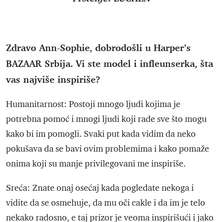
Zdravo Ann-Sophie, dobrodošli u Harper’s
BAZAAR Srbija. Vi ste model i infleunserka, šta
vas najviše inspiriše?
Humanitarnost: Postoji mnogo ljudi kojima je
potrebna pomoć i mnogi ljudi koji rade sve što mogu
kako bi im pomogli. Svaki put kada vidim da neko
pokušava da se bavi ovim problemima i kako pomaže
onima koji su manje privilegovani me inspiriše.
Sreća: Znate onaj osećaj kada pogledate nekoga i
vidite da se osmehuje, da mu oči cakle i da im je telo
nekako radosno, e taj prizor je veoma inspirišući i jako