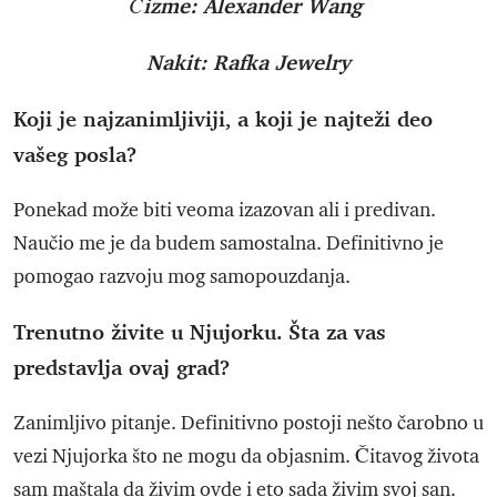
Čizme: Alexander Wang
Nakit: Rafka Jewelry
Koji je najzanimljiviji, a koji je najteži deo
vašeg posla?
Ponekad može biti veoma izazovan ali i predivan.
Naučio me je da budem samostalna. Definitivno je
pomogao razvoju mog samopouzdanja.
Trenutno živite u Njujorku. Šta za vas
predstavlja ovaj grad?
Zanimljivo pitanje. Definitivno postoji nešto čarobno u
vezi Njujorka što ne mogu da objasnim. Čitavog života
sam maštala da živim ovde i eto sada živim svoj san.