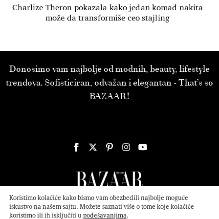
Charlize Theron pokazala kako jedan komad nakita
može da transformiše ceo stajling
Donosimo vam najbolje od modnih, beauty, lifestyle
trendova. Sofisticiran, odvažan i elegantan - That’s so
BAZAAR!
Koristimo kolačiće kako bismo vam obezbedili najbolje moguće
iskustvo na našem sajtu. Možete saznati više o tome koje kolačiće
koristimo ili ih isključiti u
podešavanjima
.
© 2026
ATTICA MEDIA
Serbia, Inc. All Rights Reserved.
Politika