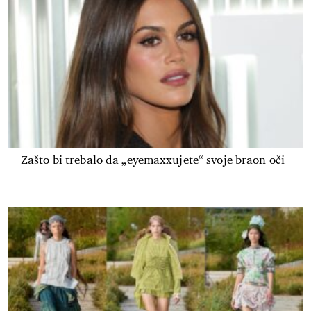
Zašto bi trebalo da „eyemaxxujete“ svoje braon oči