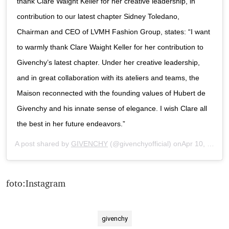
thank Clare Waight Keller for her creative leadership, in
contribution to our latest chapter Sidney Toledano,
Chairman and CEO of LVMH Fashion Group, states: “I want
to warmly thank Clare Waight Keller for her contribution to
Givenchy’s latest chapter. Under her creative leadership,
and in great collaboration with its ateliers and teams, the
Maison reconnected with the founding values of Hubert de
Givenchy and his innate sense of elegance. I wish Clare all
the best in her future endeavors.”
A post shared by
GIVENCHY
(@givenchyofficial) onApr 10, 2020 at 7:06am PDT
foto:Instagram
givenchy