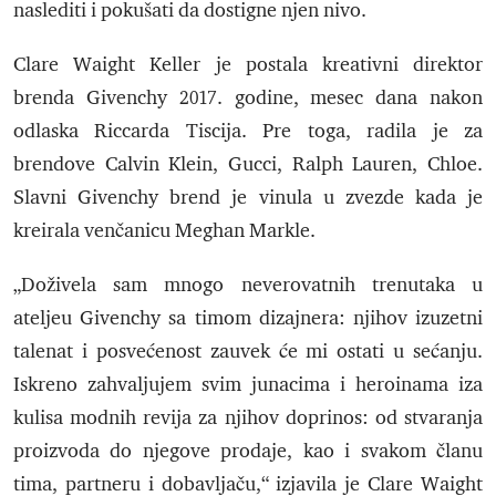
naslediti i pokušati da dostigne njen nivo.
Clare Waight Keller je postala kreativni direktor
brenda Givenchy 2017. godine, mesec dana nakon
odlaska Riccarda Tiscija. Pre toga, radila je za
brendove Calvin Klein, Gucci, Ralph Lauren, Chloe.
Slavni Givenchy brend je vinula u zvezde kada je
kreirala venčanicu Meghan Markle.
„Doživela sam mnogo neverovatnih trenutaka u
ateljeu Givenchy sa timom dizajnera: njihov izuzetni
talenat i posvećenost zauvek će mi ostati u sećanju.
Iskreno zahvaljujem svim junacima i heroinama iza
kulisa modnih revija za njihov doprinos: od stvaranja
proizvoda do njegove prodaje, kao i svakom članu
tima, partneru i dobavljaču,“ izjavila je Clare Waight