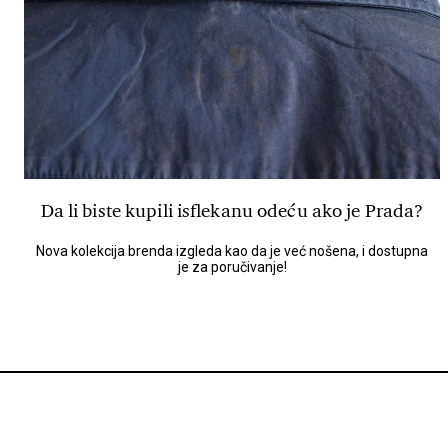
Da li biste kupili isflekanu odeću ako je Prada?
Nova kolekcija brenda izgleda kao da je već nošena, i dostupna
je za poručivanje!