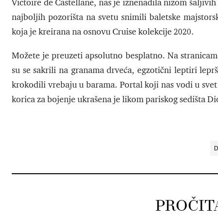
Victoire de Castellane, nas je iznenadila nizom šaljivi
najboljih pozorišta na svetu snimili baletske majstor
koja je kreirana na osnovu Cruise kolekcije 2020.
Možete je preuzeti apsolutno besplatno. Na stranicama
su se sakrili na granama drveća, egzotični leptiri lep
krokodili vrebaju u barama. Portal koji nas vodi u sve
korica za bojenje ukrašena je likom pariskog sedišta Di
D
PROČIT