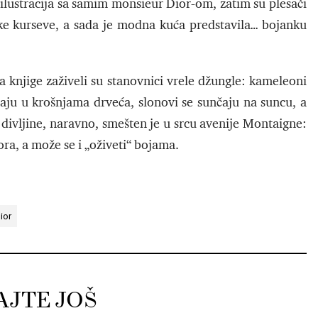
h ilustracija sa samim monsieur Dior-om, zatim su plesači
ske kurseve, a sada je modna kuća predstavila… bojanku
 knjige zaživeli su stanovnici vrele džungle: kameleoni
ršaju u krošnjama drveća, slonovi se sunčaju na suncu, a
t divljine, naravno, smešten je u srcu avenije Montaigne:
ora, a može se i „oživeti“ bojama.
ior
AJTE JOŠ