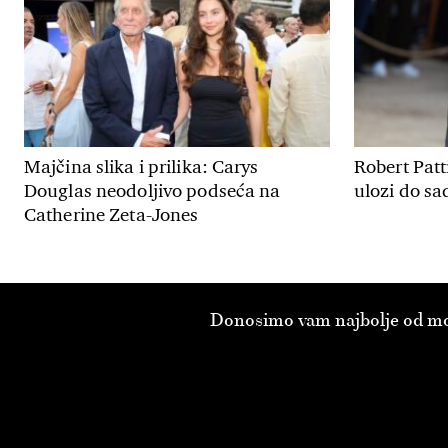
Majčina slika i prilika: Carys
Robert Patt
Douglas neodoljivo podseća na
ulozi do sa
Catherine Zeta-Jones
Donosimo vam najbolje od modn