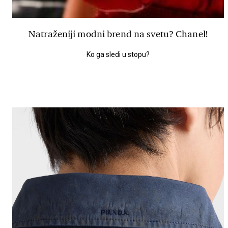
Natraženiji modni brend na svetu? Chanel!
Ko ga sledi u stopu?