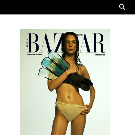
Searc
for: