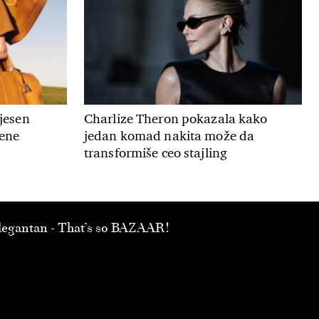
 jesen
Charlize Theron pokazala kako
mene
jedan komad nakita može da
transformiše ceo stajling
 elegantan - That’s so BAZAAR!