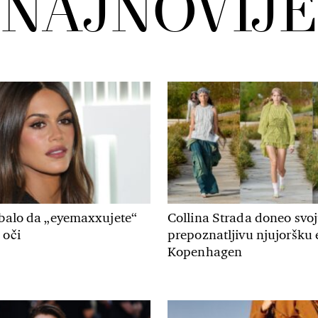
NAJNOVIJE
ebalo da „eyemaxxujete“
Collina Strada doneo svo
 oči
prepoznatljivu njujoršku 
Kopenhagen