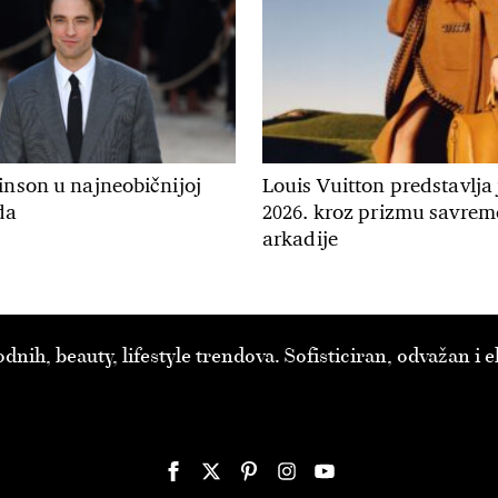
inson u najneobičnijoj
Louis Vuitton predstavlja
da
2026. kroz prizmu savre
arkadije
ih, beauty, lifestyle trendova. Sofisticiran, odvažan i