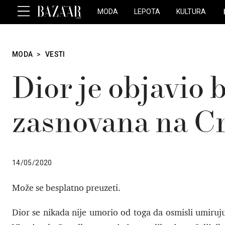
MODA
LEPOTA
KULTURA
MODA
>
VESTI
Dior je objavio 
zasnovana na Cr
14/05/2020
Može se besplatno preuzeti.
Dior se nikada nije umorio od toga da osmisli umiruju