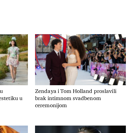
ju
Zendaya i Tom Holland proslavili
estetiku u
brak intimnom svadbenom
ceremonijom