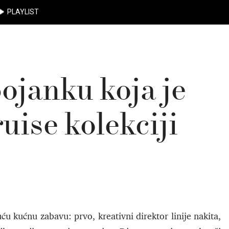
PLAYLIST
bojanku koja je
uise kolekciji
ću kućnu zabavu: prvo, kreativni direktor linije nakita,