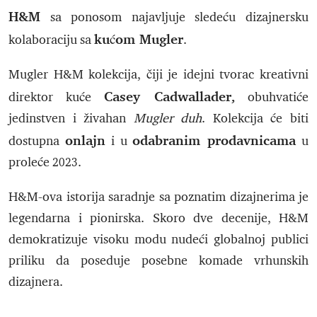
H&M
sa ponosom najavljuje sledeću dizajnersku
kućom Mugler
kolaboraciju sa
.
Mugler H&M kolekcija, čiji je idejni tvorac kreativni
Casey Cadwallader,
direktor kuće
obuhvatiće
jedinstven i živahan
Mugler duh
. Kolekcija će biti
onlajn
odabranim prodavnicama
dostupna
i u
u
proleće 2023.
H&M-ova istorija saradnje sa poznatim dizajnerima je
legendarna i pionirska. Skoro dve decenije, H&M
demokratizuje visoku modu nudeći globalnoj publici
priliku da poseduje posebne komade vrhunskih
dizajnera.