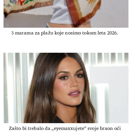
5 marama za plažu koje nosimo tokom leta 2026.
Zašto bi trebalo da „eyemaxxujete“ svoje braon oči