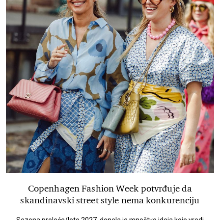
Copenhagen Fashion Week potvrđuje da
skandinavski street style nema konkurenciju
Sezona proleće/leto 2027. donela je mnoštvo ideja koje vredi