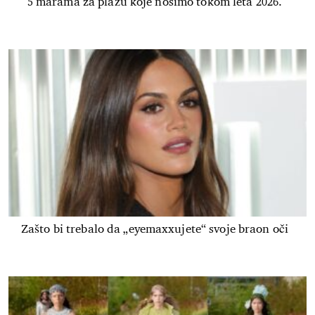
5 marama za plažu koje nosimo tokom leta 2026.
Zašto bi trebalo da „eyemaxxujete“ svoje braon oči