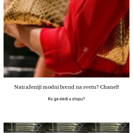
Natraženiji modni brend na svetu? Chanel!
Ko ga sledi u stopu?