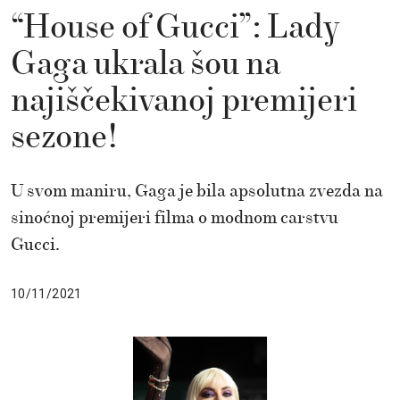
“House of Gucci”: Lady
Gaga ukrala šou na
najiščekivanoj premijeri
sezone!
U svom maniru, Gaga je bila apsolutna zvezda na
sinoćnoj premijeri filma o modnom carstvu
Gucci.
10/11/2021