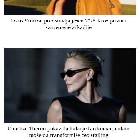
Louis Vuitton predstavlja jesen 2026. kroz prizmu
savremene arkadije
Charlize Theron pokazala kako jedan komad nakita
može da transformiše ceo stajling