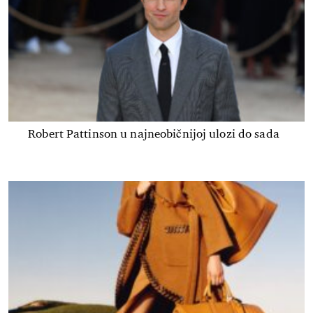
Robert Pattinson u najneobičnijoj ulozi do sada