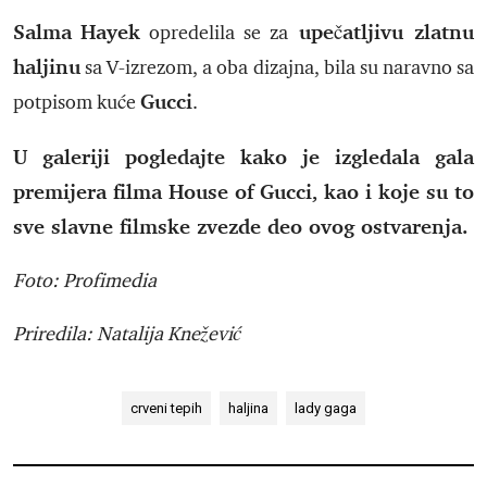
Salma
Hayek
upečatljivu zlatnu
opredelila se za
haljinu
sa V-izrezom, a oba dizajna, bila su naravno sa
Gucci
potpisom kuće
.
U galeriji pogledajte kako je izgledala gala
premijera filma House of Gucci, kao i koje su to
sve slavne filmske zvezde deo ovog ostvarenja.
Foto: Profimedia
Priredila: Natalija Knežević
crveni tepih
haljina
lady gaga