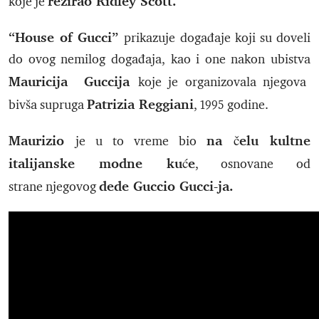
režirao Ridley Scott.
koje je
“House of Gucci”
prikazuje događaje koji su doveli
do ovog nemilog događaja, kao i one nakon ubistva
Mauricija Guccija
koje je organizovala njegova
Patrizia Reggiani
bivša supruga
, 1995 godine.
Maurizio
na čelu kultne
je u to vreme bio
italijanske modne kuće
, osnovane od
dede Guccio Gucci-ja.
strane njegovog