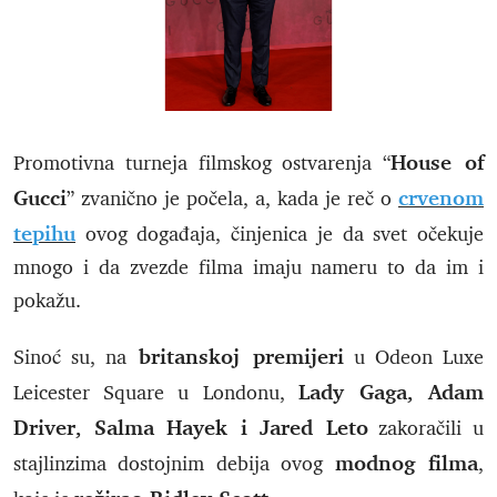
House of
Promotivna turneja filmskog ostvarenja “
Gucci
crvenom
” zvanično je počela, a, kada je reč o
tepihu
ovog događaja, činjenica je da svet očekuje
mnogo i da zvezde filma imaju nameru to da im i
pokažu.
britanskoj premijeri
Sinoć su, na
u Odeon Luxe
Lady Gaga, Adam
Leicester Square u Londonu,
Driver, Salma Hayek i Jared Leto
zakoračili u
modnog filma
stajlinzima dostojnim debija ovog
,