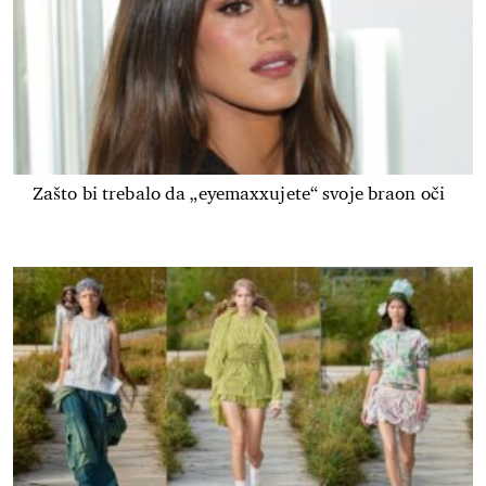
Zašto bi trebalo da „eyemaxxujete“ svoje braon oči