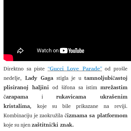
Gucci Love Parade
Direktno sa piste
“
”
od prošle
Lady Gaga
tamnoljubičastoj
nedelje,
stigla je u
plisiranoj haljini
mrežastim
od šifona sa istim
čarapama
rukavicama ukrašenim
i
kristalima,
koje su bile prikazane na reviji.
čizmama sa platformom
Kombinaciju je zaokružila
zaštitnički znak.
koje su njen