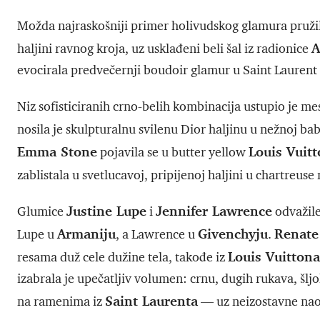
Možda najraskošniji primer holivudskog glamura pruži
A
haljini ravnog kroja, uz usklađeni beli šal iz radionice
evocirala predvečernji boudoir glamur u Saint Laurent n
Niz sofisticiranih crno-belih kombinacija ustupio je me
nosila je skulpturalnu svilenu Dior haljinu u nežnoj bab
Emma Stone
Louis Vuit
pojavila se u butter yellow
zablistala u svetlucavoj, pripijenoj haljini u chartreuse 
Justine Lupe
Jennifer Lawrence
Glumice
i
odvažile
Armaniju
Givenchyju
Renate
Lupe u
, a Lawrence u
.
Louis Vuittona
resama duž cele dužine tela, takođe iz
izabrala je upečatljiv volumen: crnu, dugih rukava, šl
Saint Laurenta
na ramenima iz
— uz neizostavne nao