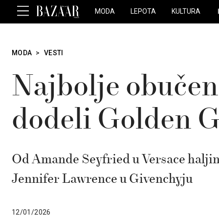
MODA
LEPOTA
KULTURA
MODA
>
VESTI
Najbolje obučen
dodeli Golden G
Od Amande Seyfried u Versace haljini
Jennifer Lawrence u Givenchyju
12/01/2026