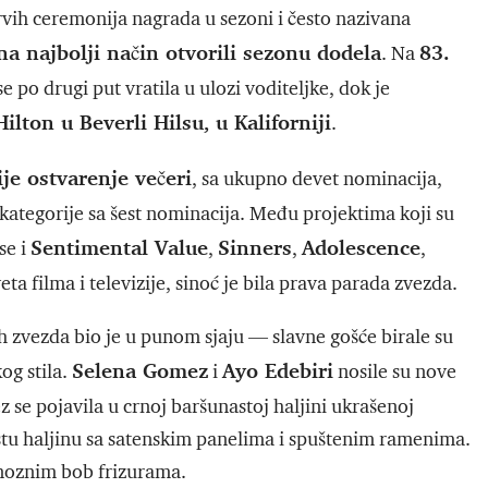
rvih ceremonija nagrada u sezoni i često nazivana
na najbolji način otvorili sezonu dodela
83.
. Na
e po drugi put vratila u ulozi voditeljke, dok je
ilton u Beverli Hilsu, u Kaliforniji
.
e ostvarenje večeri
, sa ukupno devet nominacija,
 kategorije sa šest nominacija. Među projektima koji su
Sentimental Value
Sinners
Adolescence
se i
,
,
,
eta filma i televizije, sinoć je bila prava parada zvezda.
h zvezda bio je u punom sjaju — slavne gošće birale su
Selena Gomez
Ayo Edebiri
og stila.
i
nosile su nove
 se pojavila u crnoj baršunastoj haljini ukrašenoj
tu haljinu sa satenskim panelima i spuštenim ramenima.
inoznim bob frizurama.