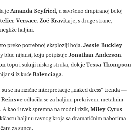
Amanda Seyfried
la je
, u savršeno drapiranoj beloj
telier Versace
Zoë Kravitz
.
je, s druge strane,
egliže haljini.
Jessie Buckley
sto preko potrebnoj eksploziji boja.
Jonathan Anderson
y blue nijansi, koju potpisuje
.
ton
Tessa Thompson
topu i suknji niskog struka, dok je
Balenciaga
nijansi iz kuće
.
 su se na rizične interpretacije „naked dress“ trenda —
 Reinsve
odlučila se za haljinu prekrivenu metalnim
Miley Cyrus
. A kao i uvek spremna na modni rizik,
jokičastu haljinu ravnog kroja sa dramatičnim naborima
čare za sunce.