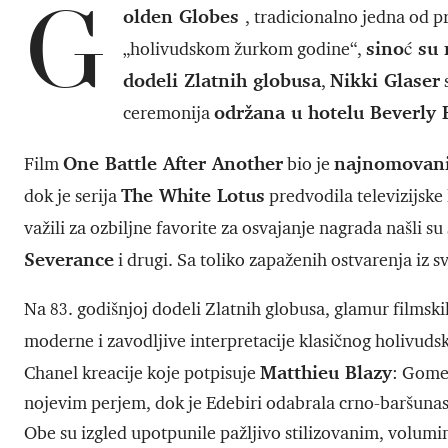
G
olden Globes
, tradicionalno jedna od p
sinoć su 
„holivudskom žurkom godine“,
dodeli Zlatnih globusa
Nikki Glaser
,
s
održana u hotelu Beverly H
ceremonija
One Battle After Another
najnomovanij
Film
bio je
The White Lotus
dok je serija
predvodila televizijske
važili za ozbiljne favorite za osvajanje nagrada našli su 
Severance
i drugi. Sa toliko zapaženih ostvarenja iz sv
Na 83. godišnjoj dodeli Zlatnih globusa, glamur filmski
moderne i zavodljive interpretacije klasičnog holivudsk
Matthieu Blazy
Chanel kreacije koje potpisuje
: Gomez
nojevim perjem, dok je Edebiri odabrala crno-baršunas
Obe su izgled upotpunile pažljivo stilizovanim, volum