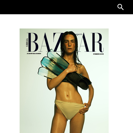
Searc
for: