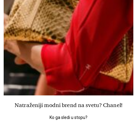
Natraženiji modni brend na svetu? Chanel!
Ko ga sledi u stopu?