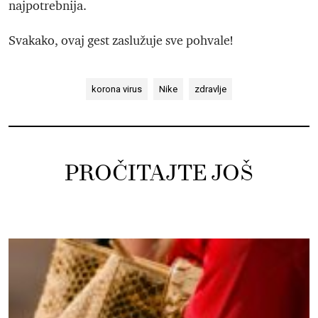
najpotrebnija.
Svakako, ovaj gest zaslužuje sve pohvale!
korona virus
Nike
zdravlje
PROČITAJTE JOŠ