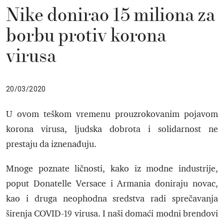
Nike donirao 15 miliona za
borbu protiv korona
virusa
20/03/2020
U ovom teškom vremenu prouzrokovanim pojavom
korona virusa, ljudska dobrota i solidarnost ne
prestaju da iznenađuju.
Mnoge poznate ličnosti, kako iz modne industrije,
poput Donatelle Versace i Armania doniraju novac,
kao i druga neophodna sredstva radi sprečavanja
širenja COVID-19 virusa. I naši domaći modni brendovi