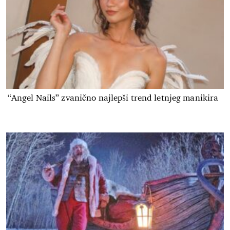
“Angel Nails” zvanično najlepši trend letnjeg manikira