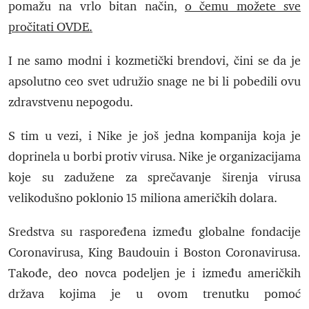
pomažu na vrlo bitan način,
o čemu možete sve
pročitati OVDE.
I ne samo modni i kozmetički brendovi, čini se da je
apsolutno ceo svet udružio snage ne bi li pobedili ovu
zdravstvenu nepogodu.
S tim u vezi, i Nike je još jedna kompanija koja je
doprinela u borbi protiv virusa. Nike je organizacijama
koje su zadužene za sprečavanje širenja virusa
velikodušno poklonio 15 miliona američkih dolara.
Sredstva su raspoređena između globalne fondacije
Coronavirusa, King Baudouin i Boston Coronavirusa.
Takođe, deo novca podeljen je i između američkih
država kojima je u ovom trenutku pomoć