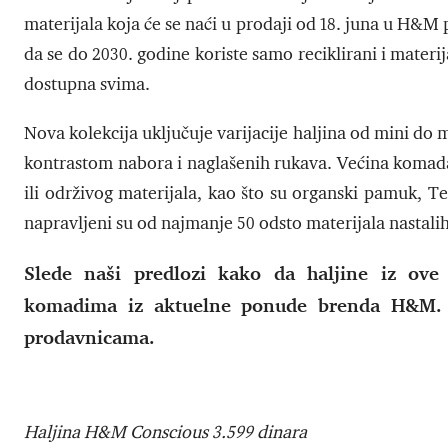
materijala koja će se naći u prodaji od 18. juna u H&M 
da se do 2030. godine koriste samo reciklirani i materij
dostupna svima.
Nova kolekcija uključuje varijacije haljina od mini do
kontrastom nabora i naglašenih rukava. Većina komada
ili održivog materijala, kao što su organski pamuk, T
napravljeni su od najmanje 50 odsto materijala nastalih
Slede naši predlozi kako da haljine iz ove 
komadima iz aktuelne ponude brenda H&M. 
prodavnicama.
Haljina H&M Conscious 3.599 dinara