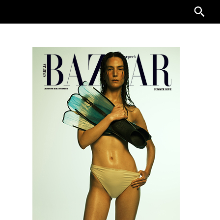
Searc
for: