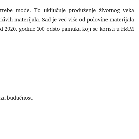
otrebe mode. To uključuje produženje životnog veka
drživih materijala. Sad je već više od polovine materijala
 od 2020. godine 100 odsto pamuka koji se koristi u H&M
h za budućnost.