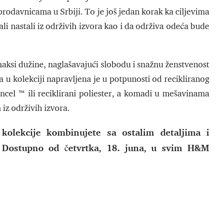
prodavnicama u Srbiji. To je još jedan korak ka ciljevima
ali nastali iz održivih izvora kao i da održiva odeća bude
 maksi dužine, naglašavajući slobodu i snažnu ženstvenost
 u kolekciji napravljena je u potpunosti od recikliranog
encel ™ ili reciklirani poliester, a komadi u mešavinama
 iz održivih izvora.
kolekcije kombinujete sa ostalim detaljima i
Dostupno od četvrtka, 18. juna, u svim H&M