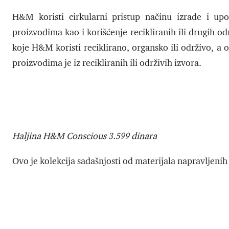
H&M koristi cirkularni pristup načinu izrade i up
proizvodima kao i korišćenje recikliranih ili drugih o
koje H&M koristi reciklirano, organsko ili održivo, a
proizvodima je iz recikliranih ili održivih izvora.
Haljina H&M Conscious 3.599 dinara
Ovo je kolekcija sadašnjosti od materijala napravljeni