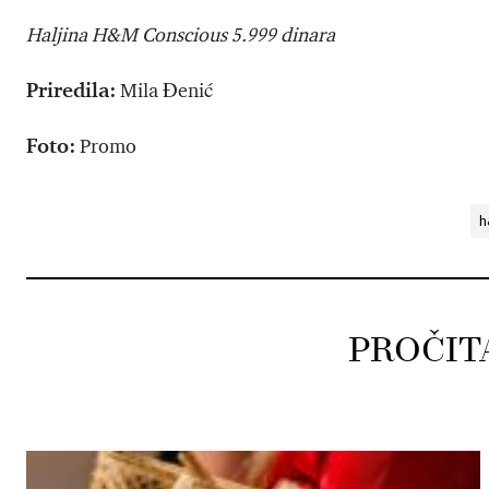
Haljina
H&M Conscious 5.999 dinara
Priredila:
Mila Đenić
Foto:
Promo
h
PROČIT