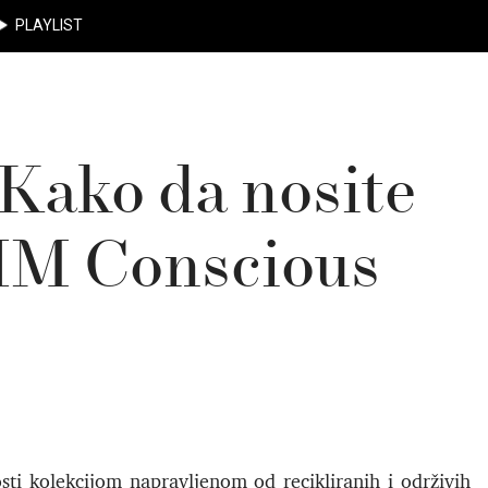
PLAYLIST
 Kako da nosite
 HM Conscious
i kolekcijom napravljenom od recikliranih i održivih