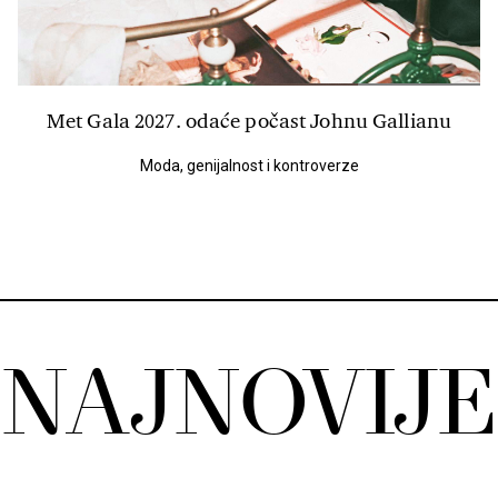
Met Gala 2027. odaće počast Johnu Gallianu
Moda, genijalnost i kontroverze
NAJNOVIJE