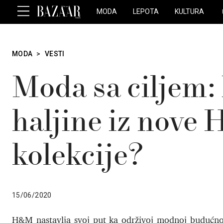
MODA
LEPOTA
KULTURA
MODA
>
VESTI
Moda sa ciljem:
haljine iz nove
kolekcije?
15/06/2020
H&M nastavlja svoj put ka održivoj modnoj budućnost