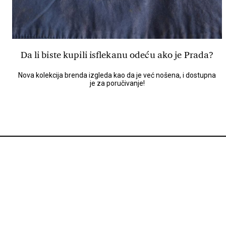
Da li biste kupili isflekanu odeću ako je Prada?
Nova kolekcija brenda izgleda kao da je već nošena, i dostupna
je za poručivanje!