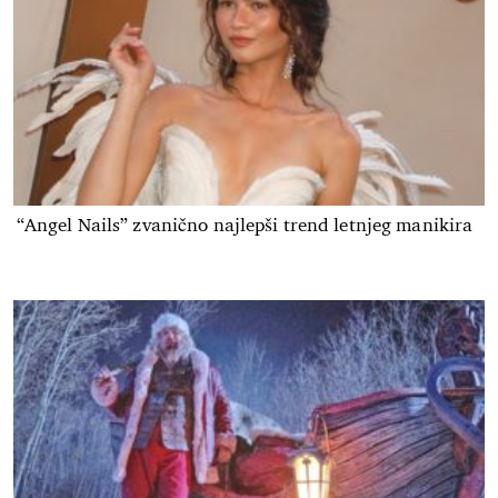
“Angel Nails” zvanično najlepši trend letnjeg manikira