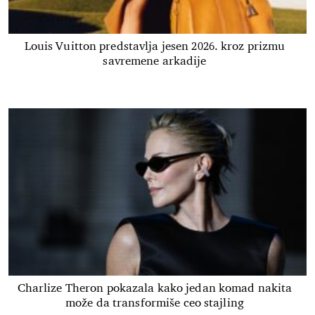
Louis Vuitton predstavlja jesen 2026. kroz prizmu
savremene arkadije
Charlize Theron pokazala kako jedan komad nakita
može da transformiše ceo stajling