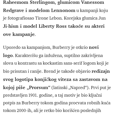
Raheemom Sterlingom, glumicom Vanessom
Redgrave i modelom Lennonom
u kampanji koju
je fotografiosao Tirone Lebon. Korejska glumica Jun
Ji-hiun i model Liberty Ross takođe su akteri
ove kampanje
.⁠
novi
Uporedo sa kampanjom, Burberry je otkrio
logo
. Karakterišu ga izdužena, suptilno zakrivljena
slova u kontrastu sa kockastim sans-serif logom koji je
redizajn
bio prisutan i ranije. Brend je takođe objavio
svog logotipa konjičkog viteza sa zastavom na
kojoj piše „Prorsum“
(latinski „Napred“). Prvi put je
predstavljen 1901. godine, a taj motiv je bio ključni
potpis za Burberry tokom godina procvata robnih kuća
tokom 2000-ih, ali je retko bio korišćen poslednjih