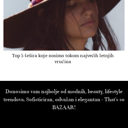
Top 5 šešira koje nosimo tokom najvećih letnjih
vrućina
Donosimo vam najbolje od modnih, beauty, lifestyle
trendova. Sofisticiran, odvažan i elegantan - That’s so
BAZAAR!