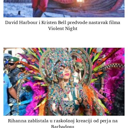
David Harbour i Kristen Bell predvode nastavak filma
Violent Night
Rihanna zablistala u raskošnoj kreaciji od perja na
Barbadosu