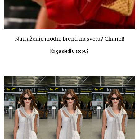
Natraženiji modni brend na svetu? Chanel!
Ko ga sledi u stopu?