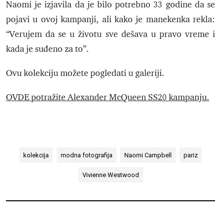
Naomi je izjavila da je bilo potrebno 33 godine da se
pojavi u ovoj kampanji, ali kako je manekenka rekla:
“Verujem da se u životu sve dešava u pravo vreme i
kada je suđeno za to”.
Ovu kolekciju možete pogledati u galeriji.
OVDE potražite Alexander McQueen SS20 kampanju.
kolekcija
modna fotografija
Naomi Campbell
pariz
Vivienne Westwood