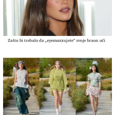
Zašto bi trebalo da „eyemaxxujete“ svoje braon oči