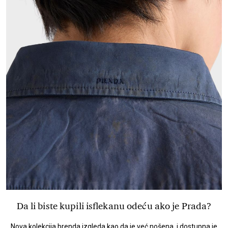
Da li biste kupili isflekanu odeću ako je Prada?
Nova kolekcija brenda izgleda kao da je već nošena, i dostupna je