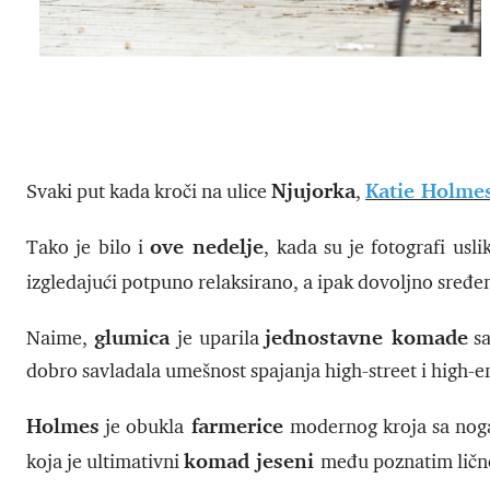
Njujorka
Katie Holme
Svaki put kada kroči na ulice
,
ove nedelje
Tako je bilo i
, kada su je fotografi usli
izgledajući potpuno relaksirano, a ipak dovoljno sređ
glumica
jednostavne komade
Naime,
je uparila
sa
dobro savladala umešnost spajanja high-street i high-
Holmes
farmerice
je obukla
modernog kroja sa nogav
komad jeseni
koja je ultimativni
među poznatim ličn