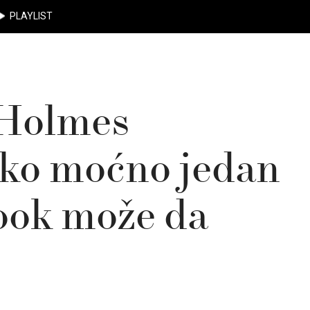
PLAYLIST
 Holmes
ako moćno jedan
look može da