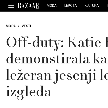
MODA
LEPOTA
KULTURA
MODA
>
VESTI
Off-duty: Katie
demonstirala k
ležeran jesenji 
izgleda