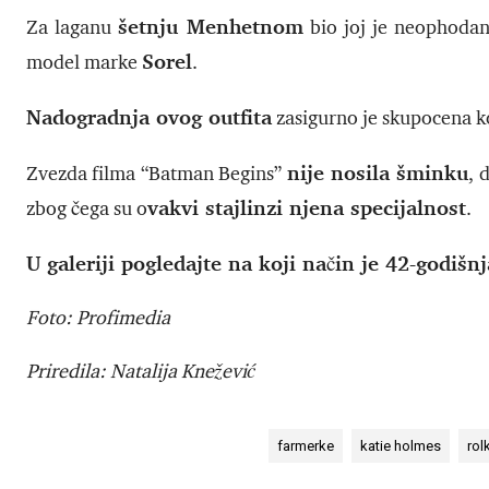
šetnju Menhetnom
Za laganu
bio joj je neophoda
Sorel
model marke
.
Nadogradnja ovog outfita
zasigurno je skupocena 
nije nosila šminku
Zvezda filma “Batman Begins”
, 
vakvi stajlinzi njena specijalnost
zbog čega su o
.
U galeriji pogledajte na koji način je 42-godišn
Foto: Profimedia
Priredila: Natalija Knežević
farmerke
katie holmes
rol