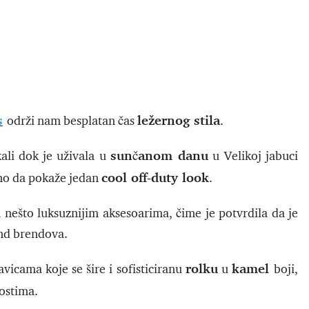
s
ležernog stila
održi nam besplatan čas
.
sunčanom danu
kali dok je uživala u
u Velikoj jabuci
cool off-duty look
eno da pokaže jedan
.
 nešto luksuznijim aksesoarima, čime je potvrdila da je
end brendova.
rolku
kamel
icama koje se šire i sofisticiranu
u
boji,
ostima.