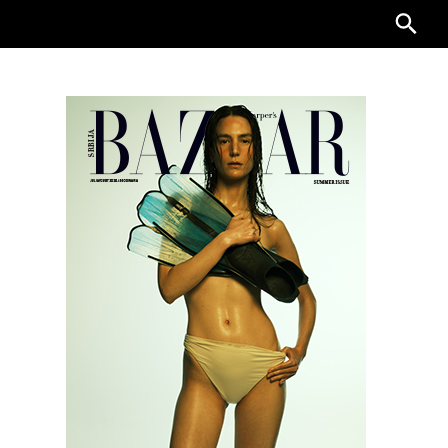
Searc
for: