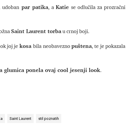
par patika
Katie
n udoban
, a
se odlučila za prozračni
Saint Laurent torba
kožna
u crnoj boji.
kosa
puštena
dok joj je
bila neobavezno
, te je pokazala
ja glumica ponela ovaj cool jesenji look
.
ka
Saint Laurent
stil poznatih