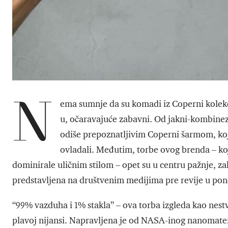
N
ema sumnje da su komadi iz Coperni kolekci
u, očaravajuće zabavni. Od jakni-kombinez
odiše prepoznatljivim Coperni šarmom, koj
ovladali. Međutim, torbe ovog brenda – koj
dominirale uličnim stilom – opet su u centru pažnje, za
predstavljena na društvenim medijima pre revije u pon
“99% vazduha i 1% stakla” – ova torba izgleda kao nestv
plavoj nijansi. Napravljena je od NASA-inog nanomaterija