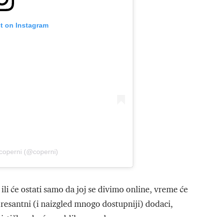
st on Instagram
 coperni (@coperni)
 ili će ostati samo da joj se divimo online, vreme će
teresantni (i naizgled mnogo dostupniji) dodaci,