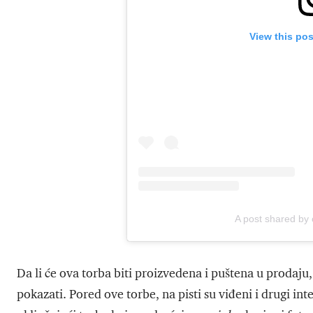
View this po
A post shared by
Da li će ova torba biti proizvedena i puštena u prodaju,
pokazati. Pored ove torbe, na pisti su viđeni i drugi in