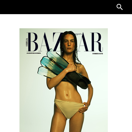
Searc
for: