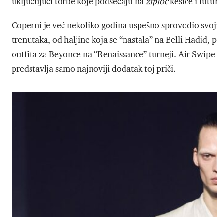
uključujući torbe koje podsećaju na
ziploc
kesice i futu
Coperni je već nekoliko godina uspešno sprovodio svoju
trenutaka, od haljine koja se “nastala” na Belli Hadid, 
outfita za Beyonce na “Renaissance” turneji. Air Swipe
predstavlja samo najnoviji dodatak toj priči.