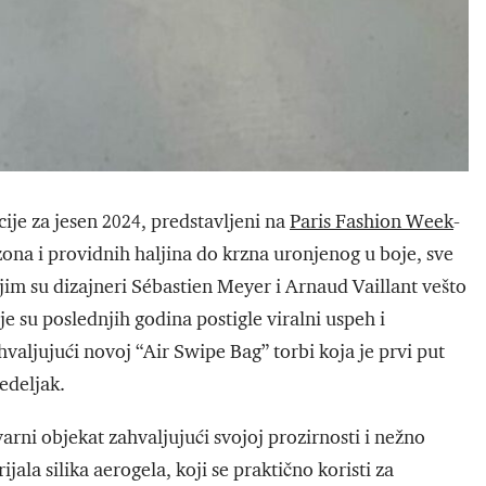
je za jesen 2024, predstavljeni na
Paris Fashion Week
-
ona i providnih haljina do krzna uronjenog u boje, sve
im su dizajneri Sébastien Meyer i Arnaud Vaillant vešto
e su poslednjih godina postigle viralni uspeh i
hvaljujući novoj “Air Swipe Bag” torbi koja je prvi put
edeljak.
arni objekat zahvaljujući svojoj prozirnosti i nežno
la silika aerogela, koji se praktično koristi za