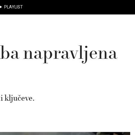
PLAYLIST
ba napravljena
i ključeve.