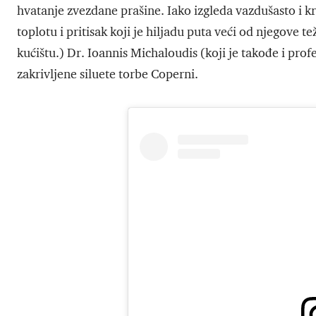
hvatanje zvezdane prašine. Iako izgleda vazdušasto i k
toplotu i pritisak koji je hiljadu puta veći od njegove
kućištu.) Dr. Ioannis Michaloudis (koji je takođe i pro
zakrivljene siluete torbe Coperni.