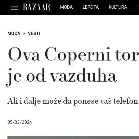
MODA
LEPOTA
KULTURA
MODA
>
VESTI
Ova Coperni tor
je od vazduha
Ali i dalje može da ponese vaš telefon 
05/03/2024