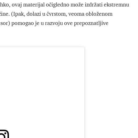
rhko, ovaj materijal očigledno može izdržati ekstremnu
 težine. (Ipak, dolazi u čvrstom, veoma obloženom
fesor) pomogao je u razvoju ove prepoznatljive