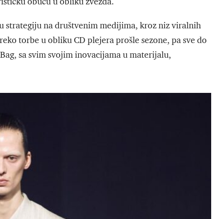
rističku obuću u obliku zvezda.
 strategiju na društvenim medijima, kroz niz viralnih
preko torbe u obliku CD plejera prošle sezone, pa sve do
 Bag, sa svim svojim inovacijama u materijalu,