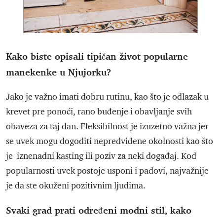
Kako biste opisali tipičan život popularne
manekenke u Njujorku?
Jako je važno imati dobru rutinu, kao što je odlazak u
krevet pre ponoći, rano buđenje i obavljanje svih
obaveza za taj dan. Fleksibilnost je izuzetno važna jer
se uvek mogu dogoditi nepredviđene okolnosti kao što
je iznenadni kasting ili poziv za neki događaj. Kod
popularnosti uvek postoje usponi i padovi, najvažnije
je da ste okuženi pozitivnim ljudima.
Svaki grad prati određeni modni stil, kako