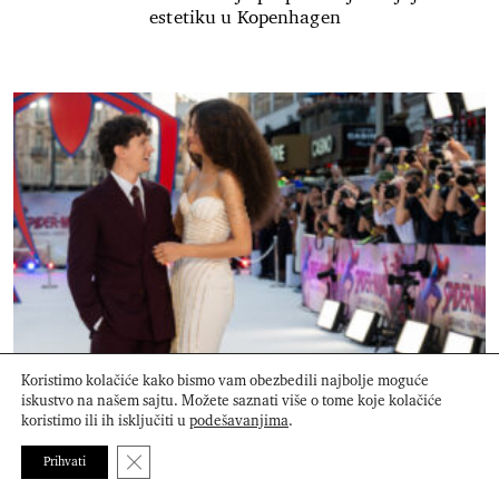
estetiku u Kopenhagen
Zendaya i Tom Holland proslavili brak intimnom
Koristimo kolačiće kako bismo vam obezbedili najbolje moguće
svadbenom ceremonijom
iskustvo na našem sajtu. Možete saznati više o tome koje kolačiće
koristimo ili ih isključiti u
podešavanjima
.
Close GDPR Cookie Banner
Prihvati