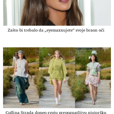
Zašto bi trebalo da „eyemaxxujete“ svoje braon oči
Collina Strada doneo svoju prepoznatljivu njujoršku