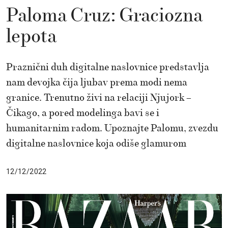
Paloma Cruz: Graciozna
lepota
Praznični duh digitalne naslovnice predstavlja
nam devojka čija ljubav prema modi nema
granice. Trenutno živi na relaciji Njujork –
Čikago, a pored modelinga bavi se i
humanitarnim radom. Upoznajte Palomu, zvezdu
digitalne naslovnice koja odiše glamurom
12/12/2022