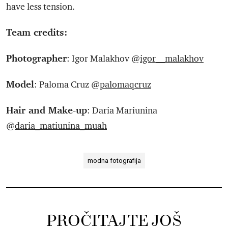
have less tension.
Team credits:
Photographer
: Igor Malakhov @
igor__malakhov
Model
: Paloma Cruz @
palomaqcruz
Hair and Make-up
: Daria Mariunina
@
daria_matiunina_muah
modna fotografija
PROČITAJTE JOŠ