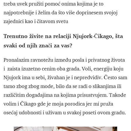
treba uvek pružiti pomoć onima kojima je to
najpotrebnije i želim da što više doprinesem svojoj
zajednici kao i čitavom svetu
Trenutno živite na relaciji Njujork-Čikago, šta
svaki od njih znači za vas?
Pronalazim ravnotežu između posla i privatnog života
i zaista izuzetno cenim oba grada. Voli, energiju koju
Njujork ima u sebi, živahan je i nepredvidiv. Često sam
tamo zbog zbog mode, bilo da se radi o slikanjima ili
različitim događajima na kojima prisustvujem. Takođe
volim i Čikago gde je moja porodica jer mi pruža
osećaj udobnosti i uživam u svakoj poseti ovom gradu.