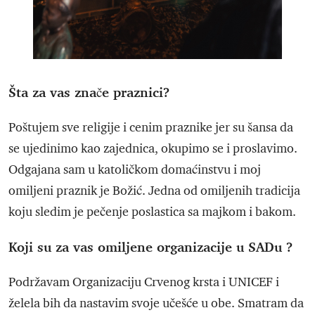
Šta za vas znače praznici?
Poštujem sve religije i cenim praznike jer su šansa da
se ujedinimo kao zajednica, okupimo se i proslavimo.
Odgajana sam u katoličkom domaćinstvu i moj
omiljeni praznik je Božić. Jedna od omiljenih tradicija
koju sledim je pečenje poslastica sa majkom i bakom.
Koji su za vas omiljene organizacije u SADu ?
Podržavam Organizaciju Crvenog krsta i UNICEF i
želela bih da nastavim svoje učešće u obe. Smatram da