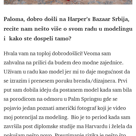
Paloma, dobro došli na Harper’s Bazaar Srbija,
recite nam nešto više o svom radu u modelingu
i kako ste dospeli tamo?
Hvala vam na toploj dobrodošlici! Veoma sam
zahvalna na prilici da budem deo modne zajednice.
Uživam u radu kao model jer mi to daje mogućnost da
se izrazim i prenesem poruku brenda/dizajnera. Prvi
put sam dobila ideju da postanem model kada sam bila
sa porodicom na odmoru u Palm Springsu gde se
pojavio jedan poznati američki fotograf koji je video
moj potencijal za modeling. Bio je to period kada sam
završila post diplomske studije ma Harvardu i želela da
pokušam nešto novo. Preuzimanje rizika je nešto što