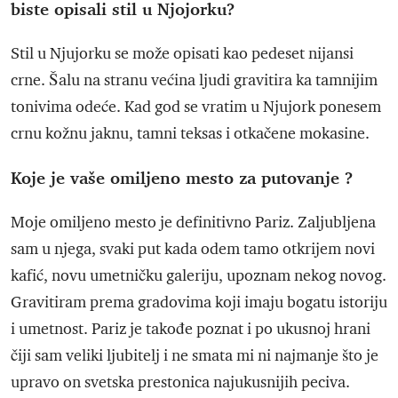
biste opisali stil u Njojorku?
Stil u Njujorku se može opisati kao pedeset nijansi
crne. Šalu na stranu većina ljudi gravitira ka tamnijim
tonivima odeće. Kad god se vratim u Njujork ponesem
crnu kožnu jaknu, tamni teksas i otkačene mokasine.
Koje je vaše omiljeno mesto za putovanje ?
Moje omiljeno mesto je definitivno Pariz. Zaljubljena
sam u njega, svaki put kada odem tamo otkrijem novi
kafić, novu umetničku galeriju, upoznam nekog novog.
Gravitiram prema gradovima koji imaju bogatu istoriju
i umetnost. Pariz je takođe poznat i po ukusnoj hrani
čiji sam veliki ljubitelj i ne smata mi ni najmanje što je
upravo on svetska prestonica najukusnijih peciva.