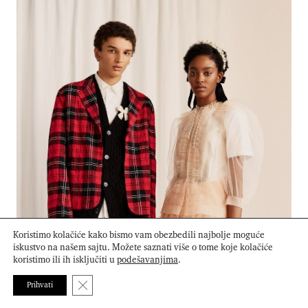
Koristimo kolačiće kako bismo vam obezbedili najbolje moguće
iskustvo na našem sajtu. Možete saznati više o tome koje kolačiće
koristimo ili ih isključiti u
podešavanjima
.
Close GDPR Cookie Banner
Prihvati