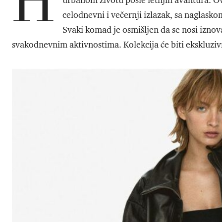
H
urbanom životu posle letnjih avantura. Ova 
celodnevni i večernji izlazak, sa naglas
Svaki komad je osmišljen da se nosi iznova
svakodnevnim aktivnostima. Kolekcija će biti ekskluzi