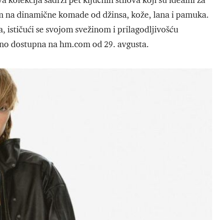
kolekcija sadrži pet ključnih stilova koji su idealni za
kom na dinamične komade od džinsa, kože, lana i pamuka.
, ističući se svojom svežinom i prilagodljivošću
vno dostupna na hm.com od 29. avgusta.