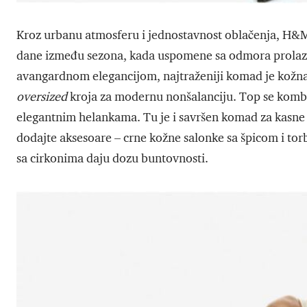
Kroz urbanu atmosferu i jednostavnost oblačenja, H&
dane između sezona, kada uspomene sa odmora prolaze i 
avangardnom elegancijom, najtraženiji komad je kožna
oversized
kroja za modernu nonšalanciju. Top se komb
elegantnim helankama. Tu je i savršen komad za kasne
dodajte aksesoare – crne kožne salonke sa špicom i torb
sa cirkonima daju dozu buntovnosti.