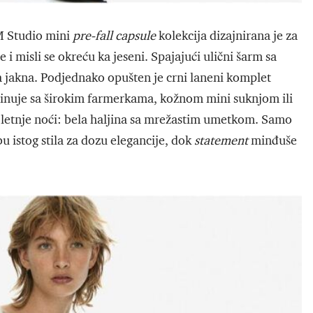
M Studio mini
pre-fall capsule
kolekcija dizajnirana je za
misli se okreću ka jeseni. Spajajući ulični šarm sa
 jakna. Podjednako opušten je crni laneni komplet
inuje sa širokim farmerkama, kožnom mini suknjom ili
 letnje noći: bela haljina sa mrežastim umetkom. Samo
u istog stila za dozu elegancije, dok
statement
minđuše