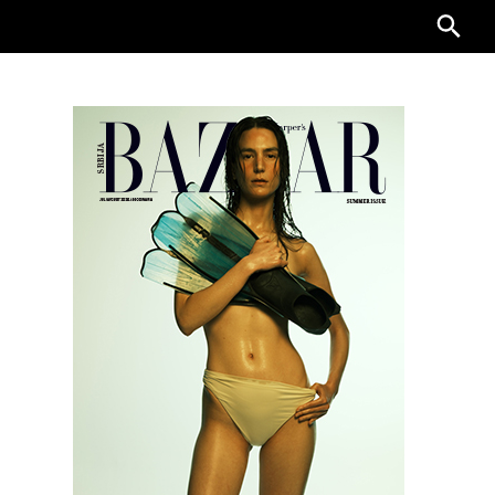
Searc
for: