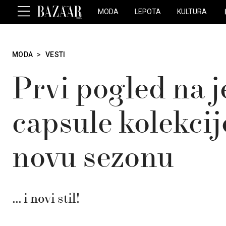
MODA
LEPOTA
KULTURA
MODA
>
VESTI
Prvi pogled na 
capsule kolekci
novu sezonu
... i novi stil!