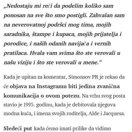
„Nedostaju mi reči da podelim koliko sam
ponosan na sve što smo postigli. Zahvalan sam
na neverovatnoj podršci mog tima, mojih
saradnika, štampe i kupaca, mojih prijatelja i
porodice, i naših odanih navijača i vernih
pratilaca. Hvala vam svima što ste verovali u
našu viziju i što ste verovali u mene.”
Kada je upitan za komentar, Simonsov PR je rekao da
objava na Instagramu biti jedina zvanična
će
komunikacija o ovom potezu
. Na vrhu svog posta
stavio je 1995. godinu, kada je debitovala njegova
modna kuća, i imena svojih roditelja, Alde i Jacquesa.
Sledeći put
kada ćemo imati prilike da vidimo