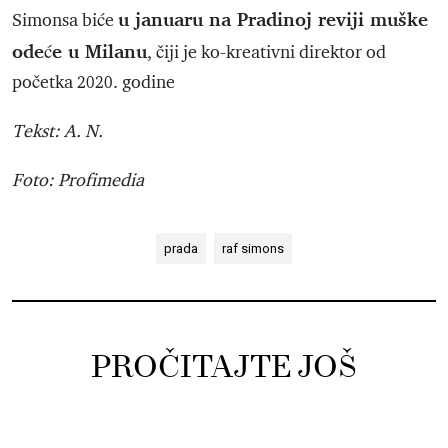
u januaru na Pradinoj reviji muške
Simonsa biće
odeće u Milanu
, čiji je ko-kreativni direktor od
početka 2020. godine
Tekst: A. N.
Foto: Profimedia
prada
raf simons
PROČITAJTE JOŠ