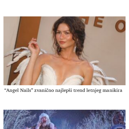
“Angel Nails” zvanično najlepši trend letnjeg manikira