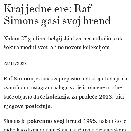
Kraj jedne ere: Raf
Simons gasi svoj brend
Nakon 27 godina, belgijski dizajner odlučio je da
šokira modni svet, ali ne novom kolekcijom
22/11/2022
Raf Simons
je danas zaprepastio industriju kada je na
zvaničnom Instagram nalogu svoje istoimene modne
kolekcija za proleće 2023. biti
kuće objavio da će
njegova poslednja
.
pokrenuo svoj brend 1995.
Simons je
nakon što je
radio kao dizajner nameštaja i stažirao u dizajnerskom