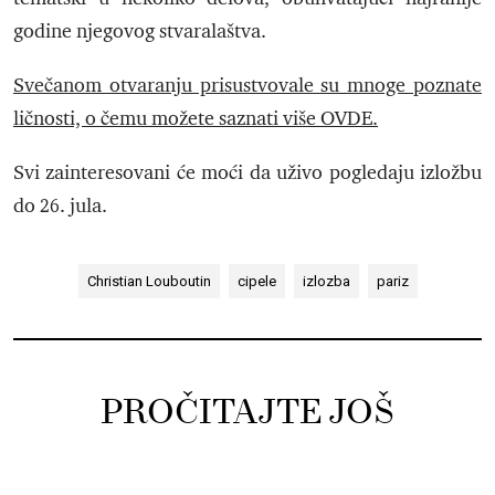
godine njegovog stvaralaštva.
Svečanom otvaranju prisustvovale su mnoge poznate
ličnosti, o čemu možete saznati više OVDE.
Svi zainteresovani će moći da uživo pogledaju izložbu
do 26. jula.
Christian Louboutin
cipele
izlozba
pariz
PROČITAJTE JOŠ