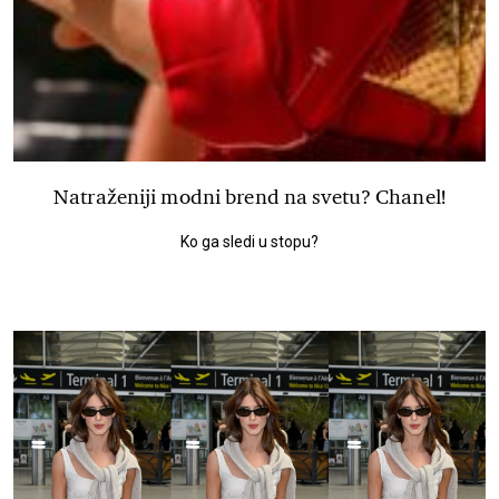
Natraženiji modni brend na svetu? Chanel!
Ko ga sledi u stopu?