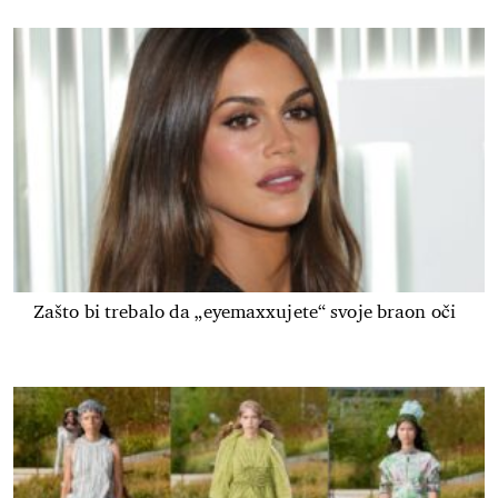
Zašto bi trebalo da „eyemaxxujete“ svoje braon oči