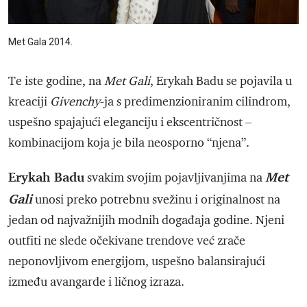
Met Gala 2014.
Te iste godine, na
Met Gali
, Erykah Badu se pojavila u
kreaciji
Givenchy
-ja s predimenzioniranim cilindrom,
uspešno spajajući eleganciju i ekscentričnost –
kombinacijom koja je bila neosporno “njena”.
Erykah Badu
Met
svakim svojim pojavljivanjima na
Gali
unosi preko potrebnu svežinu i originalnost na
jedan od najvažnijih modnih događaja godine. Njeni
outfiti ne slede očekivane trendove već zrače
neponovljivom energijom, uspešno balansirajući
između avangarde i ličnog izraza.