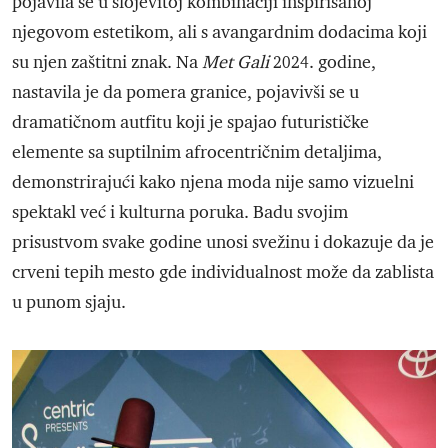
pojavila se u slojevitoj kombinaciji inspirisanoj
njegovom estetikom, ali s avangardnim dodacima koji
su njen zaštitni znak. Na
Met Gali
2024. godine,
nastavila je da pomera granice, pojavivši se u
dramatičnom autfitu koji je spajao futurističke
elemente sa suptilnim afrocentričnim detaljima,
demonstrirajući kako njena moda nije samo vizuelni
spektakl već i kulturna poruka. Badu svojim
prisustvom svake godine unosi svežinu i dokazuje da je
crveni tepih mesto gde individualnost može da zablista
u punom sjaju.