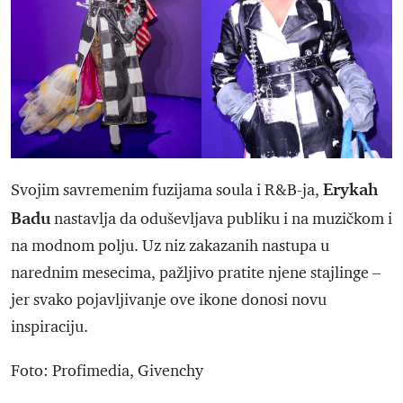
Erykah
Svojim savremenim fuzijama soula i R&B-ja,
Badu
nastavlja da oduševljava publiku i na muzičkom i
na modnom polju. Uz niz zakazanih nastupa u
narednim mesecima, pažljivo pratite njene stajlinge –
jer svako pojavljivanje ove ikone donosi novu
inspiraciju.
Foto: Profimedia, Givenchy