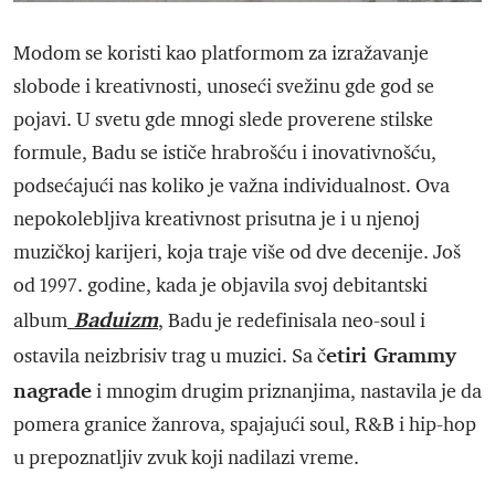
Modom se koristi kao platformom za izražavanje
slobode i kreativnosti, unoseći svežinu gde god se
pojavi. U svetu gde mnogi slede proverene stilske
formule, Badu se ističe hrabrošću i inovativnošću,
podsećajući nas koliko je važna individualnost. Ova
nepokolebljiva kreativnost prisutna je i u njenoj
muzičkoj karijeri, koja traje više od dve decenije. Još
od 1997. godine, kada je objavila svoj debitantski
Baduizm
album
, Badu je redefinisala neo-soul i
četiri Grammy
ostavila neizbrisiv trag u muzici. Sa
nagrade
i mnogim drugim priznanjima, nastavila je da
pomera granice žanrova, spajajući soul, R&B i hip-hop
u prepoznatljiv zvuk koji nadilazi vreme.