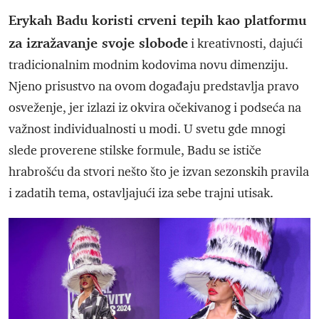
Erykah Badu koristi crveni tepih kao platformu
za izražavanje svoje slobode
i kreativnosti, dajući
tradicionalnim modnim kodovima novu dimenziju.
Njeno prisustvo na ovom događaju predstavlja pravo
osveženje, jer izlazi iz okvira očekivanog i podseća na
važnost individualnosti u modi. U svetu gde mnogi
slede proverene stilske formule, Badu se ističe
hrabrošću da stvori nešto što je izvan sezonskih pravila
i zadatih tema, ostavljajući iza sebe trajni utisak.