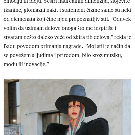
emociju ili ideju. Šeširi nadrealnih dimenzija, slojevite
tkanine, glomazni nakit i statement čizme samo su neki
od elemenata koji čine njen prepoznatljiv stil. “Oduvek
volim da uzimam delove onoga što me inspiriše i
stvaram nešto daleko veće od zbira tih delova,” rekla je
Badu povodom primanja nagrade. “Moj stil je način da
se povežem s ljudima i prirodom, bilo kroz muziku,
modu ili inovacije.”