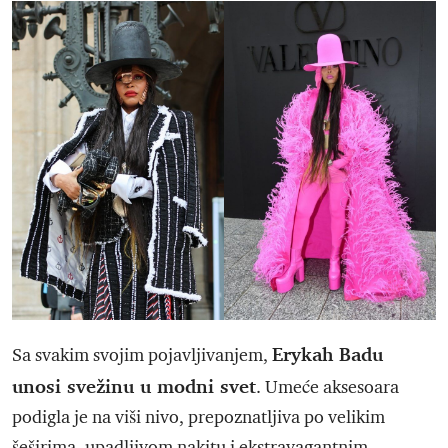
Erykah Badu
Sa svakim svojim pojavljivanjem,
unosi svežinu u modni svet
. Umeće aksesoara
podigla je na viši nivo, prepoznatljiva po velikim
šeširima, upadljivom nakitu i ekstravagantnim