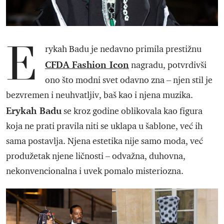
E
rykah Badu je nedavno primila prestižnu
CFDA Fashion Icon
nagradu, potvrdivši
ono što modni svet odavno zna – njen stil je
bezvremen i neuhvatljiv, baš kao i njena muzika.
Erykah Badu
se kroz godine oblikovala kao figura
koja ne prati pravila niti se uklapa u šablone, već ih
sama postavlja. Njena estetika nije samo moda, već
produžetak njene ličnosti – odvažna, duhovna,
nekonvencionalna i uvek pomalo misteriozna.