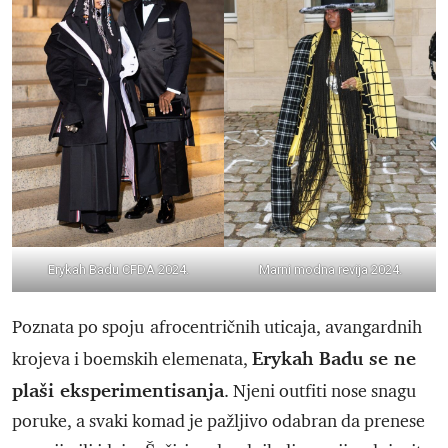
Erykah Badu CFDA 2024.
Marni modna revija 2024.
Poznata po spoju
afrocentričnih uticaja, avangardnih
Erykah Badu se ne
krojeva i boemskih elemenata,
plaši eksperimentisanja
. Njeni outfiti nose snagu
poruke, a svaki komad je pažljivo odabran da prenese