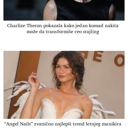
Charlize Theron pokazala kako jedan komad nakita
može da transformiše ceo stajling
“Angel Nails” zvanično najlepši trend letnjeg manikira