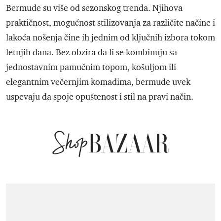
Bermude su više od sezonskog trenda. Njihova
praktičnost, mogućnost stilizovanja za različite načine i
lakoća nošenja čine ih jednim od ključnih izbora tokom
letnjih dana. Bez obzira da li se kombinuju sa
jednostavnim pamučnim topom, košuljom ili
elegantnim večernjim komadima, bermude uvek
uspevaju da spoje opuštenost i stil na pravi način.