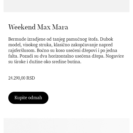
Weekend Max Mara
Bermude izradjene od tanjeg pamučnog štofa. Dubok
model, visokog struka, klasično zakopčavanje napred
rajsferšlusom. Bočno su koso usečeni džepovi i po jedna
falta. Pozadi su dva horizontalno usečena džepa. Nogavice
su široke i dužine oko sredine butina.
24.290,00 RSD
Kupite odmah