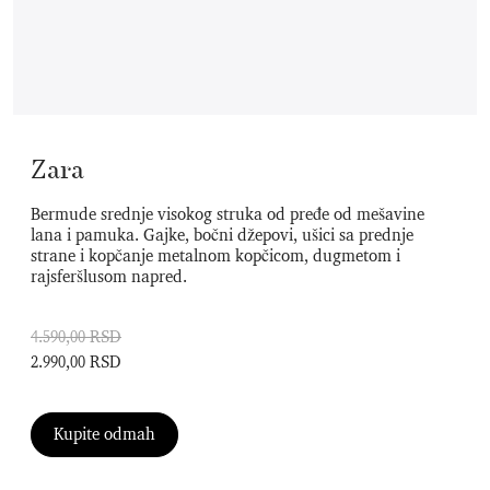
Zara
Bermude srednje visokog struka od pređe od mešavine
lana i pamuka. Gajke, bočni džepovi, ušici sa prednje
strane i kopčanje metalnom kopčicom, dugmetom i
rajsferšlusom napred.
4.590,00 RSD
2.990,00 RSD
Kupite odmah