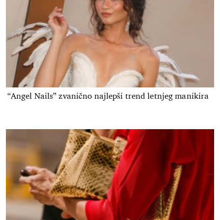
“Angel Nails” zvanično najlepši trend letnjeg manikira