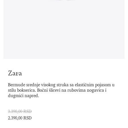
Zara
Bermude srednje visokog struka sa elastičnim pojasom u
stilu bokserica. Bočni šlicevi na rubovima nogavica i
dugmići napred.
3.390,00 RSD
2.390,00 RSD