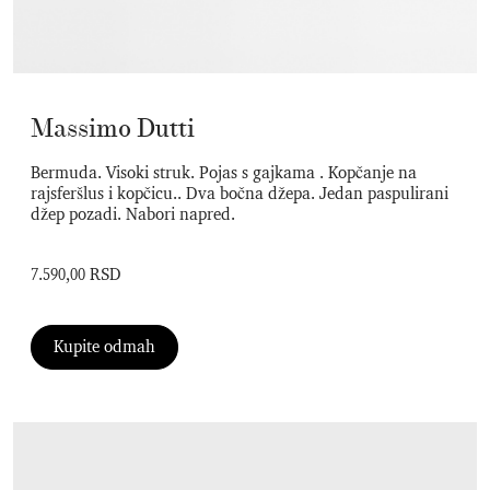
Massimo Dutti
Bermuda. Visoki struk. Pojas s gajkama . Kopčanje na
rajsferšlus i kopčicu.. Dva bočna džepa. Jedan paspulirani
džep pozadi. Nabori napred.
7.590,00 RSD
Kupite odmah