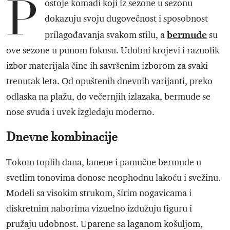
P
ostoje komadi koji iz sezone u sezonu
dokazuju svoju dugovečnost i sposobnost
bermude
prilagođavanja svakom stilu, a
su
ove sezone u punom fokusu. Udobni krojevi i raznolik
izbor materijala čine ih savršenim izborom za svaki
trenutak leta. Od opuštenih dnevnih varijanti, preko
odlaska na plažu, do večernjih izlazaka, bermude se
nose svuda i uvek izgledaju moderno.
Dnevne kombinacije
Tokom toplih dana, lanene i pamučne bermude u
svetlim tonovima donose neophodnu lakoću i svežinu.
Modeli sa visokim strukom, širim nogavicama i
diskretnim naborima vizuelno izdužuju figuru i
pružaju udobnost. Uparene sa laganom košuljom,