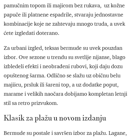
pamučnim topom ili majicom bez rukava, uz kožne
papuče ili platnene espadrile, stvaraju jednostavne
kombinacije koje ne zahtevaju mnogo truda, a uvek
ćete izgledati doterano.
Za urbani izgled, teksas bermude su uvek pouzdan
izbor. Ove sezone u trendu su svetlije nijanse, blago
izbledeli efekti i neobrađeni rubovi, koji daju dozu
opuštenog šarma. Odlično se slažu uz običnu belu
majiicu, prsluk ili šareni top, a uz dodatke poput,
marame i velikih naočara dobijamo kompletan letnji
stil sa retro prizvukom.
Klasik za plažu u novom izdanju
Bermude su postale i savršen izbor za plažu. Lagane,