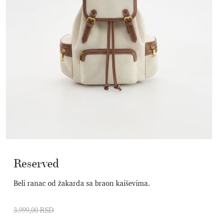
Reserved
Beli ranac od žakarda sa braon kaiševima.
3.999,00 RSD