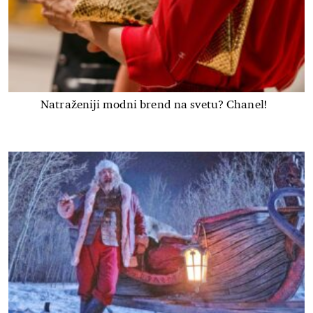
Natraženiji modni brend na svetu? Chanel!