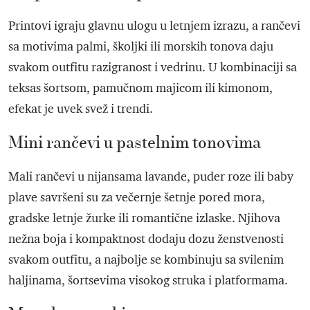
Printovi igraju glavnu ulogu u letnjem izrazu, a rančevi
sa motivima palmi, školjki ili morskih tonova daju
svakom outfitu razigranost i vedrinu. U kombinaciji sa
teksas šortsom, pamučnom majicom ili kimonom,
efekat je uvek svež i trendi.
Mini rančevi u pastelnim tonovima
Mali rančevi u nijansama lavande, puder roze ili baby
plave savršeni su za večernje šetnje pored mora,
gradske letnje žurke ili romantične izlaske. Njihova
nežna boja i kompaktnost dodaju dozu ženstvenosti
svakom outfitu, a najbolje se kombinuju sa svilenim
haljinama, šortsevima visokog struka i platformama.