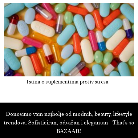
Istina o suplementima protiv stresa
Donosimo vam najbolje od modnih, beauty, lifestyle
trendova. Sofisticiran, odvažan i elegantan - That’s so
BAZAAR!