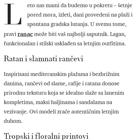
L
eto nas mami da budemo u pokretu – šetnje
pored mora, izleti, dani provedeni na plaži i
spontana gradska lutanja. U svemu tome,
ranac
pravi
može biti vaš najbolji saputnik. Lagan,
funkcionalan i stilski usklađen sa letnjim outfitima.
Ratan i slamnati rančevi
Inspirisani mediteranskim plažama i bezbrižnim
danima, rančevi od slame, rafije i ratana donose
prirodnu teksturu koja se idealno slaže sa lanenim
kompletima, maksi haljinama i sandalama na
vezivanje. Ovi modeli zrače autentičnim letnjim
duhom.
Tropski i floralni printovi