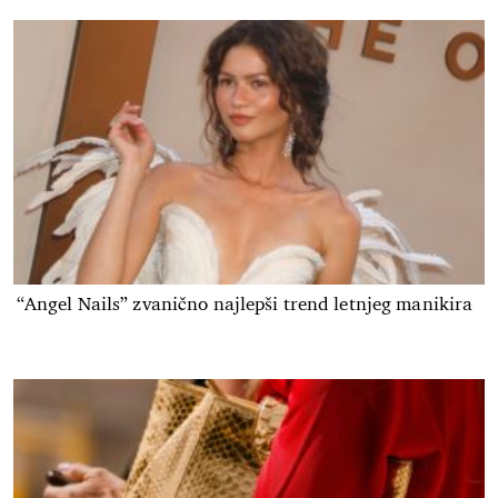
“Angel Nails” zvanično najlepši trend letnjeg manikira