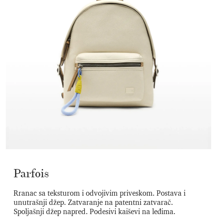
Parfois
Rranac sa teksturom i odvojivim priveskom. Postava i
unutrašnji džep. Zatvaranje na patentni zatvarač.
Spoljašnji džep napred. Podesivi kaiševi na leđima.