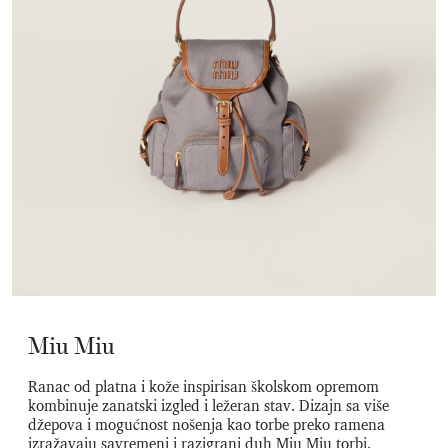
Miu Miu
Ranac od platna i kože inspirisan školskom opremom
kombinuje zanatski izgled i ležeran stav. Dizajn sa više
džepova i mogućnost nošenja kao torbe preko ramena
izražavaju savremeni i razigrani duh Miu Miu torbi.