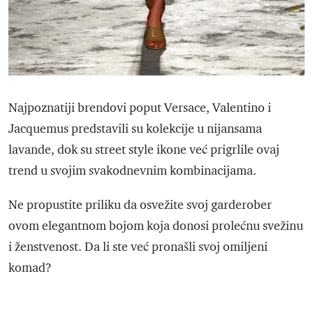
Najpoznatiji brendovi poput Versace, Valentino i
Jacquemus predstavili su kolekcije u nijansama
lavande, dok su street style ikone već prigrlile ovaj
trend u svojim svakodnevnim kombinacijama.
Ne propustite priliku da osvežite svoj garderober
ovom elegantnom bojom koja donosi prolećnu svežinu
i ženstvenost. Da li ste već pronašli svoj omiljeni
komad?