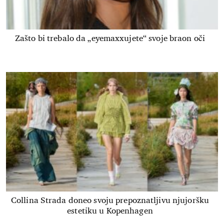
Zašto bi trebalo da „eyemaxxujete“ svoje braon oči
Collina Strada doneo svoju prepoznatljivu njujoršku
estetiku u Kopenhagen