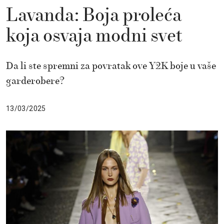
Lavanda: Boja proleća
koja osvaja modni svet
Da li ste spremni za povratak ove Y2K boje u vaše
garderobere?
13/03/2025