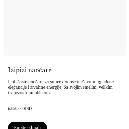
Izipizi naočare
Ljubičaste naočare za sunce donose mešavinu uglađene
elegancije i živahne energije. Sa svojim smelim, velikim
trapezoidnim oblikom.
6.050,00 RSD
Kupite odmah