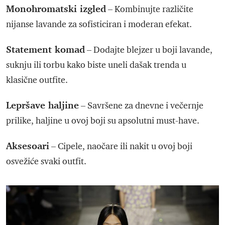
Monohromatski izgled
– Kombinujte različite
nijanse lavande za sofisticiran i moderan efekat.
Statement komad
– Dodajte blejzer u boji lavande,
suknju ili torbu kako biste uneli dašak trenda u
klasične outfite.
Lepršave haljine
– Savršene za dnevne i večernje
prilike, haljine u ovoj boji su apsolutni must-have.
Aksesoari
– Cipele, naočare ili nakit u ovoj boji
osvežiće svaki outfit.