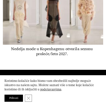
Nedelja mode u Kopenhagenu otvorila sezonu
proleće/leto 2027.
Donosimo vam najbolje od modnih, beauty, lifestyle
Koristimo kolačiće kako bismo vam obezbedili najbolje moguće
trendova. Sofisticiran, odvažan i elegantan - That’s so
iskustvo na našem sajtu. Možete saznati više o tome koje kolačiće
koristimo ili ih isključiti u
podešavanjima
.
BAZAAR!
Close GDPR Cookie Banner
Prihvati