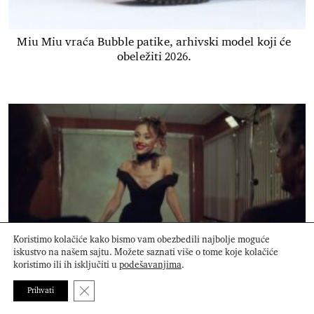
Miu Miu vraća Bubble patike, arhivski model koji će
obeležiti 2026.
Koristimo kolačiće kako bismo vam obezbedili najbolje moguće
iskustvo na našem sajtu. Možete saznati više o tome koje kolačiće
koristimo ili ih isključiti u
podešavanjima
.
Ariana Grande se povlači iz javnosti nakon turneje
Close GDPR Cookie Banner
Prihvati
Eternal Sunshine