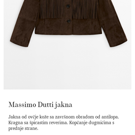
Massimo Dutti jakna
Jakna od ovčje kože sa završnom obradom od antilopa.
Kragna sa špicastim reverima. Kopčanje dugmićima s
prednje strane.