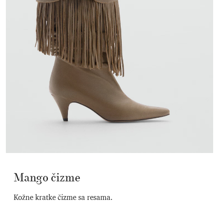
Mango čizme
Kožne kratke čizme sa resama.