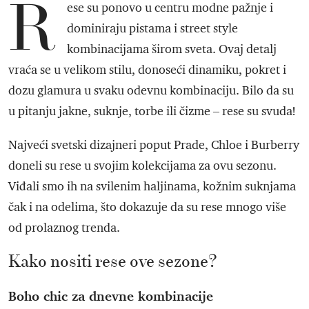
R
ese su ponovo u centru modne pažnje i
dominiraju pistama i street style
kombinacijama širom sveta. Ovaj detalj
vraća se u velikom stilu, donoseći dinamiku, pokret i
dozu glamura u svaku odevnu kombinaciju. Bilo da su
u pitanju jakne, suknje, torbe ili čizme – rese su svuda!
Najveći svetski dizajneri poput Prade, Chloe i Burberry
doneli su rese u svojim kolekcijama za ovu sezonu.
Viđali smo ih na svilenim haljinama, kožnim suknjama
čak i na odelima, što dokazuje da su rese mnogo više
od prolaznog trenda.
Kako nositi rese ove sezone?
Boho chic za dnevne kombinacije