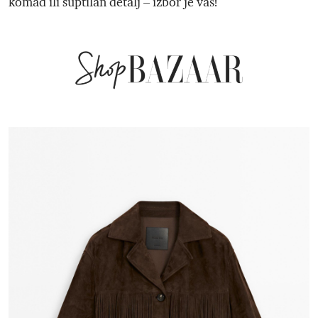
komad ili suptilan detalj – izbor je vaš!