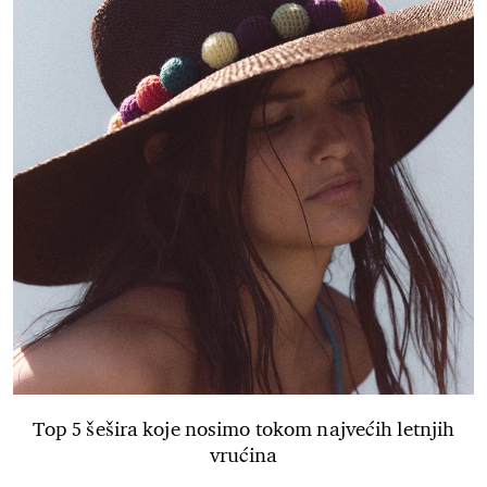
Top 5 šešira koje nosimo tokom najvećih letnjih
vrućina