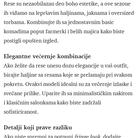
Rese su nezaobilazan deo boho estetike, a ove sezone
ih viđamo na lepršavim haljinama, jaknama i oversized
torbama. Kombinujte ih sa jednostavnim basic
komadima poput farmerki i belih majica kako biste
postigli opušten izgled.
Elegantne večernje kombinacije
Ako želite da rese unesu dozu elegancije u vaš outfit,
birajte haljine sa resama koje se prelamaju pri svakom
pokretu. Ovakvi modeli idealni su za večernje izlaske i
svečane prilike. Uparite ih sa minimalističkim nakitom
i klasičnim salonkama kako biste zadržali
sofisticiranost.
Detalji koji prave razliku
Ako niste spremni za potpuni
fringe look
, dodajte