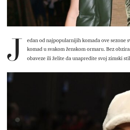
J
edan od najpopularnijih komada ove sezone s
komad u svakom ženskom ormaru. Bez obzira d
obaveze ili želite da unapredite svoj zimski sti