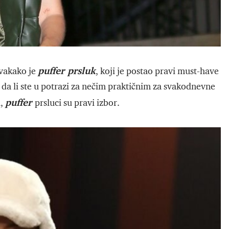
puffer prsluk
vakako je
, koji je postao pravi must-have
a li ste u potrazi za nečim praktičnim za svakodnevne
puffer
l,
prsluci su pravi izbor.