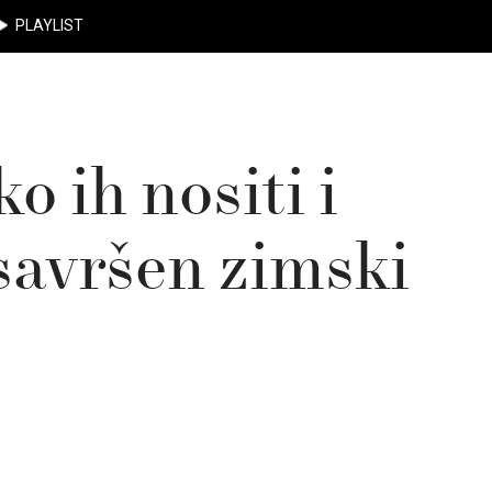
PLAYLIST
o ih nositi i
savršen zimski