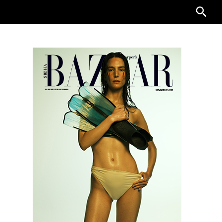
Searc
for: