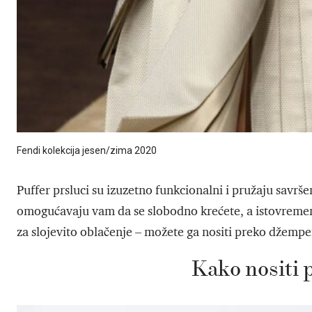
Fendi kolekcija jesen/zima 2020
Puffer prsluci su izuzetno funkcionalni i pružaju savrš
omogućavaju vam da se slobodno krećete, a istovremen
za slojevito oblačenje – možete ga nositi preko džempe
Kako nositi 