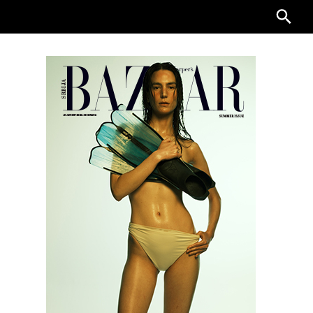
Searc
for: