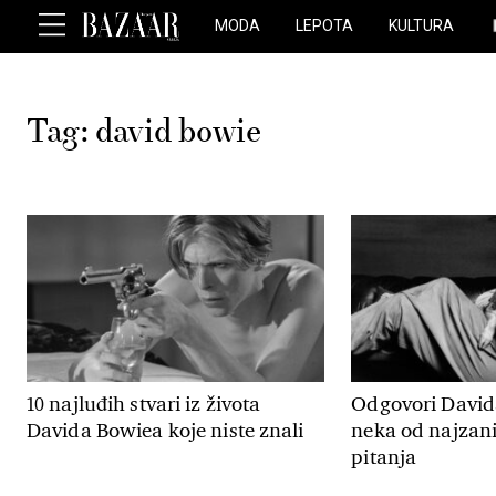
MODA
LEPOTA
KULTURA
Tag:
david bowie
10 najluđih stvari iz života
Odgovori David
Davida Bowiea koje niste znali
neka od najzani
pitanja