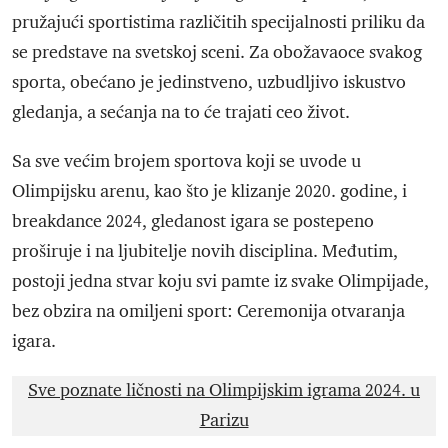
pružajući sportistima različitih specijalnosti priliku da
se predstave na svetskoj sceni. Za obožavaoce svakog
sporta, obećano je jedinstveno, uzbudljivo iskustvo
gledanja, a sećanja na to će trajati ceo život.
Sa sve većim brojem sportova koji se uvode u
Olimpijsku arenu, kao što je klizanje 2020. godine, i
breakdance 2024, gledanost igara se postepeno
proširuje i na ljubitelje novih disciplina. Međutim,
postoji jedna stvar koju svi pamte iz svake Olimpijade,
bez obzira na omiljeni sport: Ceremonija otvaranja
igara.
Sve poznate ličnosti na Olimpijskim igrama 2024. u
Parizu