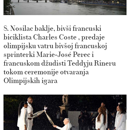
8. Nosilac baklje, bivši francuski
biciklista Charles Coste , predaje
olimpijsku vatru bivšoj francuskoj
sprinterki Marie-José Perec i
francuskom džudisti Teddyju Rineru
tokom ceremonije otvaranja
Olimpijskih igara