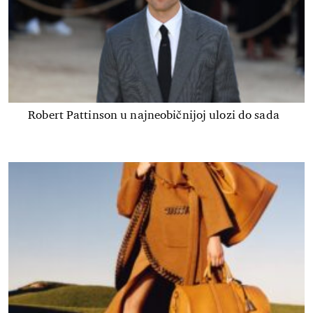
Robert Pattinson u najneobičnijoj ulozi do sada