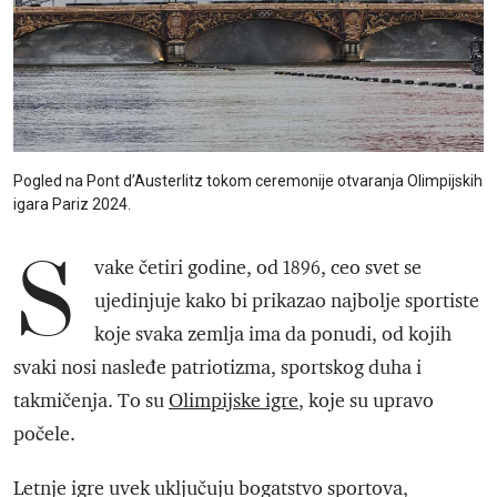
Pogled na Pont d’Austerlitz tokom ceremonije otvaranja Olimpijskih
igara Pariz 2024.
S
vake četiri godine, od 1896, ceo svet se
ujedinjuje kako bi prikazao najbolje sportiste
koje svaka zemlja ima da ponudi, od kojih
svaki nosi nasleđe patriotizma, sportskog duha i
takmičenja. To su
Olimpijske igre
, koje su upravo
počele.
Letnje igre uvek uključuju bogatstvo sportova,