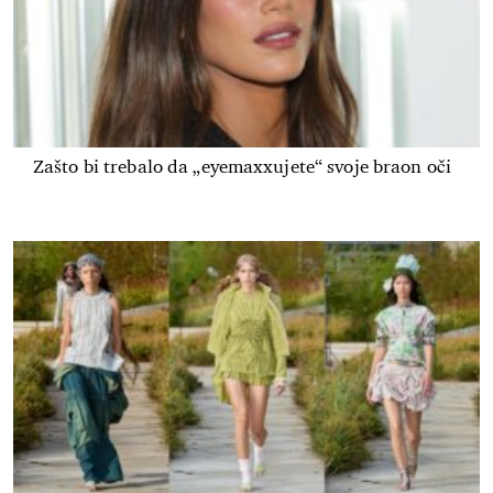
Zašto bi trebalo da „eyemaxxujete“ svoje braon oči