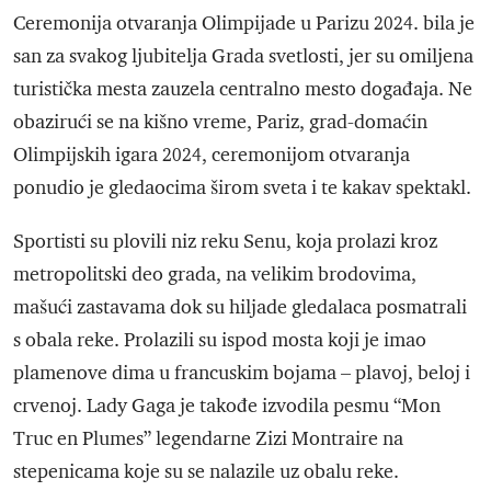
Ceremonija otvaranja Olimpijade u Parizu 2024. bila je
san za svakog ljubitelja Grada svetlosti, jer su omiljena
turistička mesta zauzela centralno mesto događaja. Ne
obazirući se na kišno vreme, Pariz, grad-domaćin
Olimpijskih igara 2024, ceremonijom otvaranja
ponudio je gledaocima širom sveta i te kakav spektakl.
Sportisti su plovili niz reku Senu, koja prolazi kroz
metropolitski deo grada, na velikim brodovima,
mašući zastavama dok su hiljade gledalaca posmatrali
s obala reke. Prolazili su ispod mosta koji je imao
plamenove dima u francuskim bojama – plavoj, beloj i
crvenoj. Lady Gaga je takođe izvodila pesmu “Mon
Truc en Plumes” legendarne Zizi Montraire na
stepenicama koje su se nalazile uz obalu reke.