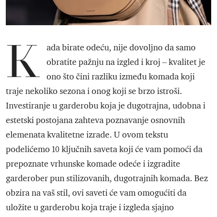
K
ada birate odeću, nije dovoljno da samo
obratite pažnju na izgled i kroj – kvalitet je
ono što čini razliku između komada koji
traje nekoliko sezona i onog koji se brzo istroši.
Investiranje u garderobu koja je dugotrajna, udobna i
estetski postojana zahteva poznavanje osnovnih
elemenata kvalitetne izrade. U ovom tekstu
podelićemo 10 ključnih saveta koji će vam pomoći da
prepoznate vrhunske komade odeće i izgradite
garderober pun stilizovanih, dugotrajnih komada. Bez
obzira na vaš stil, ovi saveti će vam omogućiti da
uložite u garderobu koja traje i izgleda sjajno