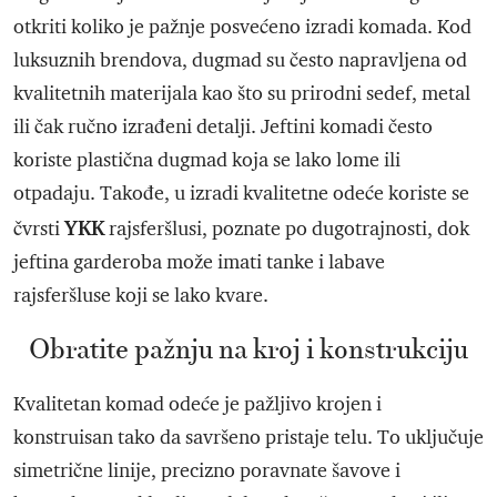
otkriti koliko je pažnje posvećeno izradi komada. Kod
luksuznih brendova, dugmad su često napravljena od
kvalitetnih materijala kao što su prirodni sedef, metal
ili čak ručno izrađeni detalji. Jeftini komadi često
koriste plastična dugmad koja se lako lome ili
otpadaju. Takođe, u izradi kvalitetne odeće koriste se
YKK
čvrsti
rajsferšlusi, poznate po dugotrajnosti, dok
jeftina garderoba može imati tanke i labave
rajsferšluse koji se lako kvare.
Obratite pažnju na kroj i konstrukciju
Kvalitetan komad odeće je pažljivo krojen i
konstruisan tako da savršeno pristaje telu. To uključuje
simetrične linije, precizno poravnate šavove i