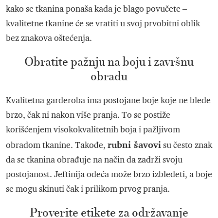
kako se tkanina ponaša kada je blago povučete –
kvalitetne tkanine će se vratiti u svoj prvobitni oblik
bez znakova oštećenja.
Obratite pažnju na boju i završnu
obradu
Kvalitetna garderoba ima postojane boje koje ne blede
brzo, čak ni nakon više pranja. To se postiže
korišćenjem visokokvalitetnih boja i pažljivom
rubni šavovi
obradom tkanine. Takođe,
su često znak
da se tkanina obrađuje na način da zadrži svoju
postojanost. Jeftinija odeća može brzo izbledeti, a boje
se mogu skinuti čak i prilikom prvog pranja.
Proverite etikete za održavanje