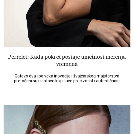
Perrelet: Kada pokret postaje umetnost merenja
vremena
Gotovo dva i po veka inovacija i švajcarskog majstorstva
pretočeni su u satove koji slave preciznost i autentičnost