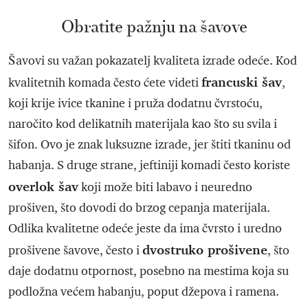
Obratite pažnju na šavove
Šavovi su važan pokazatelj kvaliteta izrade odeće. Kod
francuski šav
kvalitetnih komada često ćete videti
,
koji krije ivice tkanine i pruža dodatnu čvrstoću,
naročito kod delikatnih materijala kao što su svila i
šifon. Ovo je znak luksuzne izrade, jer štiti tkaninu od
habanja. S druge strane, jeftiniji komadi često koriste
overlok šav
koji može biti labavo i neuredno
prošiven, što dovodi do brzog cepanja materijala.
Odlika kvalitetne odeće jeste da ima čvrsto i uredno
dvostruko prošivene
prošivene šavove, često i
, što
daje dodatnu otpornost, posebno na mestima koja su
podložna većem habanju, poput džepova i ramena.