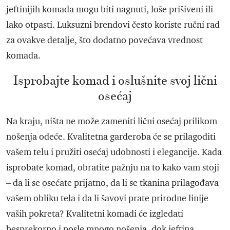
jeftinijih komada mogu biti nagnuti, loše prišiveni ili
lako otpasti. Luksuzni brendovi često koriste ručni rad
za ovakve detalje, što dodatno povećava vrednost
komada.
Isprobajte komad i oslušnite svoj lični
osećaj
Na kraju, ništa ne može zameniti lični osećaj prilikom
nošenja odeće. Kvalitetna garderoba će se prilagoditi
vašem telu i pružiti osećaj udobnosti i elegancije. Kada
isprobate komad, obratite pažnju na to kako vam stoji
– da li se osećate prijatno, da li se tkanina prilagođava
vašem obliku tela i da li šavovi prate prirodne linije
vaših pokreta? Kvalitetni komadi će izgledati
besprekorno i posle mnogo nošenja, dok jeftina