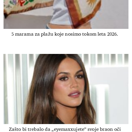
5 marama za plažu koje nosimo tokom leta 2026.
Zašto bi trebalo da „eyemaxxujete“ svoje braon oči