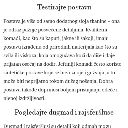
Testirajte postavu
Postava je više od samo dodatnog sloja tkanine – ona
je odraz pažnje posvećene detaljima. Kvalitetni
komadi, kao što su kaputi, jakne ili sakoji, imaju
postavu izrađenu od prirodnih materijala kao što su
svila ili viskoza, koja omogućava koži da diše i daje
prijatan osećaj na dodir. Jeftiniji komadi često koriste
sintetičke postave koje se brzo znoje i gužvaju, a to
može biti neprijatno tokom dužeg nošenja. Dobra
postava takođe doprinosi boljem pristajanju odeće i
njenoj izdržljivosti.
Pogledajte dugmad i rajsferšluse
Dugmad i rajsferšlusi su detalji koji odmah mogu