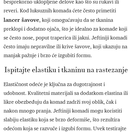
besprekorno uklopljene delove kao što su rukavi ili
reveri. Kod luksuznih komada ćete često primetiti
lancer šavove
, koji omogućavaju da se tkanina
preklopi i dodatno ojača, što je idealno za komade koji
se često nose, poput traperica ili jakni. Jeftiniji komadi
često imaju nepravilne ili krive šavove, koji ukazuju na
manjak pažnje i brzo će izgubiti formu.
Ispitajte elastiku i tkaninu na rastezanje
Elastičnost odeće je ključna za dugotrajnost i
udobnost. Kvalitetni materijali sa dodatkom elastina ili
likre obezbeđuju da komad zadrži svoj oblik, čak i
nakon mnogo pranja. Jeftiniji komadi mogu koristiti
slabiju elastiku koja se brzo deformiše, što rezultira
odećom koja se razvuče i izgubi formu. Uvek testirajte