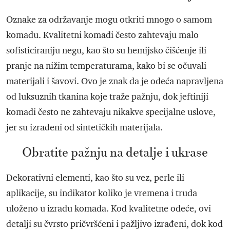
Oznake za održavanje mogu otkriti mnogo o samom
komadu. Kvalitetni komadi često zahtevaju malo
sofisticiraniju negu, kao što su hemijsko čišćenje ili
pranje na nižim temperaturama, kako bi se očuvali
materijali i šavovi. Ovo je znak da je odeća napravljena
od luksuznih tkanina koje traže pažnju, dok jeftiniji
komadi često ne zahtevaju nikakve specijalne uslove,
jer su izrađeni od sintetičkih materijala.
Obratite pažnju na detalje i ukrase
Dekorativni elementi, kao što su vez, perle ili
aplikacije, su indikator koliko je vremena i truda
uloženo u izradu komada. Kod kvalitetne odeće, ovi
detalji su čvrsto pričvršćeni i pažljivo izrađeni, dok kod