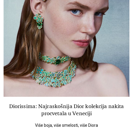
Diorissima: Najraskošnija Dior kolekcija nakita
procvetala u Veneciji
Više boja, više smelosti, više Diora