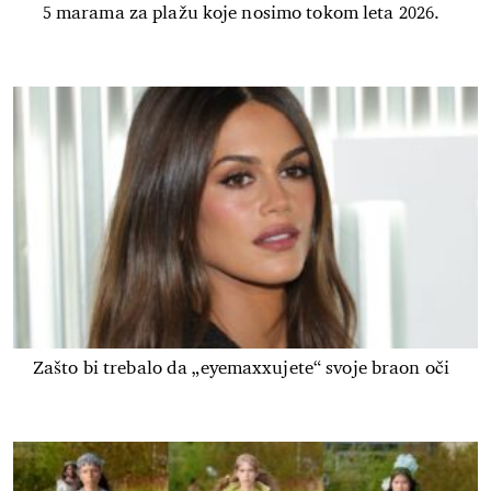
5 marama za plažu koje nosimo tokom leta 2026.
Zašto bi trebalo da „eyemaxxujete“ svoje braon oči