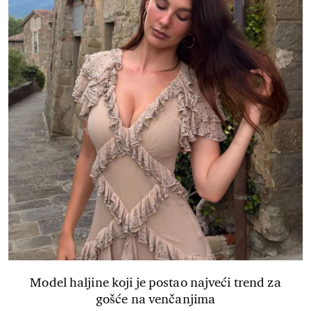
Model haljine koji je postao najveći trend za
gošće na venčanjima