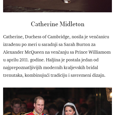
Catherine Midleton
Catherine, Duchess of Cambridge, nosila je venčanicu
izrađenu po meri u saradnji sa Sarah Burton za
Alexander McQueen na venčanju sa Prince Williamom
u aprilu 2011. godine. Haljina je postala jedan od
najprepoznatljivijih modernih kraljevskih bridal
trenutaka, kombinujući tradiciju i savremeni dizajn.