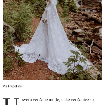
Via
lilyjcollins
svetu venčane mode, neke venčanice su