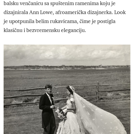
balsku venčanicu sa spuštenim ramenima koju je
dizajnirala Ann Lowe, afroamerička dizajnerka. Look
je upotpunila belim rukavicama, čime je postigla
klasičnu i bezvremensku eleganciju.