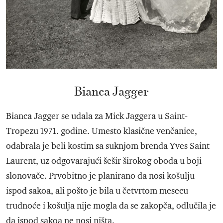
Bianca Jagger
Bianca Jagger se udala za Mick Jaggera u Saint-
Tropezu 1971. godine. Umesto klasične venčanice,
odabrala je beli kostim sa suknjom brenda Yves Saint
Laurent, uz odgovarajući šešir širokog oboda u boji
slonovače. Prvobitno je planirano da nosi košulju
ispod sakoa, ali pošto je bila u četvrtom mesecu
trudnoće i košulja nije mogla da se zakopča, odlučila je
da ispod sakoa ne nosi ništa.