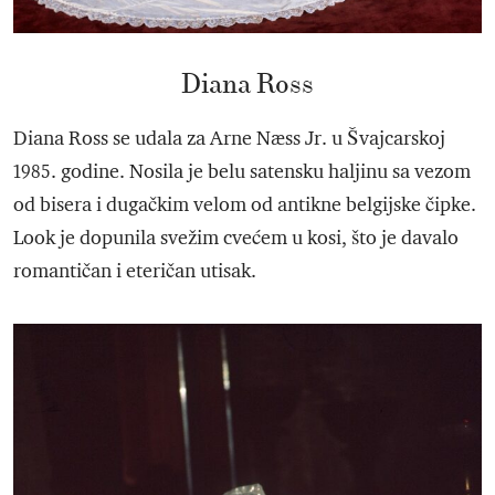
Diana Ross
Diana Ross se udala za Arne Næss Jr. u Švajcarskoj
1985. godine. Nosila je belu satensku haljinu sa vezom
od bisera i dugačkim velom od antikne belgijske čipke.
Look je dopunila svežim cvećem u kosi, što je davalo
romantičan i eteričan utisak.