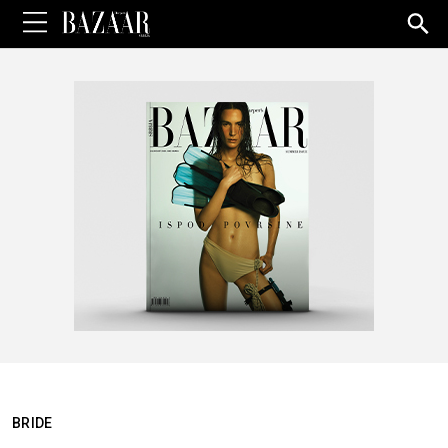
Sea
for:
BRIDE