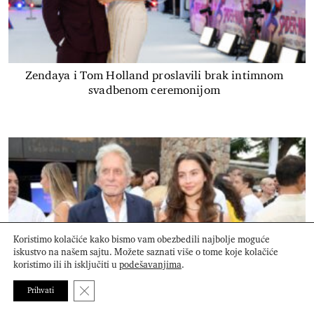
Zendaya i Tom Holland proslavili brak intimnom
svadbenom ceremonijom
Koristimo kolačiće kako bismo vam obezbedili najbolje moguće
iskustvo na našem sajtu. Možete saznati više o tome koje kolačiće
koristimo ili ih isključiti u
podešavanjima
.
Close GDPR Cookie Banner
Prihvati