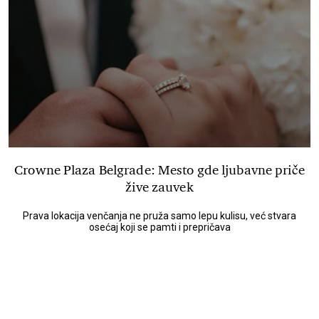
Crowne Plaza Belgrade: Mesto gde ljubavne priče
žive zauvek
Prava lokacija venčanja ne pruža samo lepu kulisu, već stvara
osećaj koji se pamti i prepričava