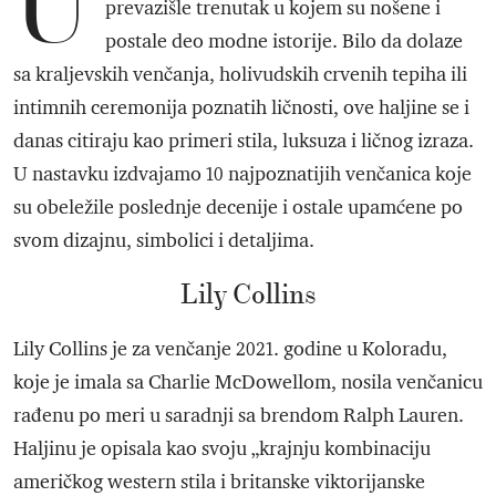
U
prevazišle trenutak u kojem su nošene i
postale deo modne istorije. Bilo da dolaze
sa kraljevskih venčanja, holivudskih crvenih tepiha ili
intimnih ceremonija poznatih ličnosti, ove haljine se i
danas citiraju kao primeri stila, luksuza i ličnog izraza.
U nastavku izdvajamo 10 najpoznatijih venčanica koje
su obeležile poslednje decenije i ostale upamćene po
svom dizajnu, simbolici i detaljima.
Lily Collins
Lily Collins je za venčanje 2021. godine u Koloradu,
koje je imala sa Charlie McDowellom, nosila venčanicu
rađenu po meri u saradnji sa brendom Ralph Lauren.
Haljinu je opisala kao svoju „krajnju kombinaciju
američkog western stila i britanske viktorijanske