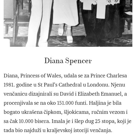
Diana Spencer
Diana, Princess of Wales, udala se za Prince Charlesa
1981. godine u St Paul’s Cathedral u Londonu. Njenu
venčanicu dizajnirali su David i Elizabeth Emanuel, a
procenjivala se na oko 151.000 funti. Haljina je bila
bogato ukrašena čipkom, šljokicama, ručnim vezom i
sa čak 10.000 bisera. Imala je i šlep dug 25 stopa, koji je
tada bio najduži u kraljevskoj istoriji venčanja.