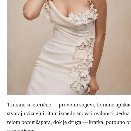
Tkanine su eterične — providni slojevi, floralne aplikaci
stvaraju vizuelni ritam između snova i realnosti. Jedn
telom poput šapata, dok je druga — kratka, potpuno p