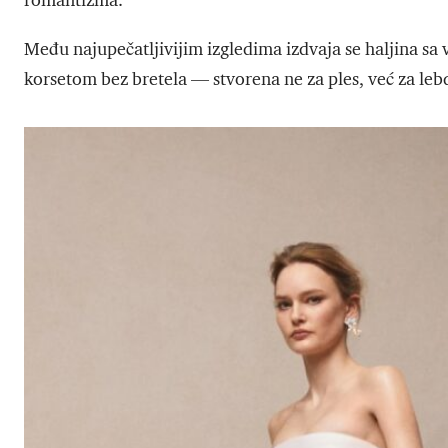
romantizma.
Među najupečatljivijim izgledima izdvaja se haljina s
korsetom bez bretela — stvorena ne za ples, već za leb