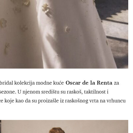
Oscar de la Renta
 bridal kolekcija modne kuće
za
ezone. U njenom središtu su raskoš, taktilnost i
 koje kao da su proizašle iz raskošnog vrta na vrhuncu