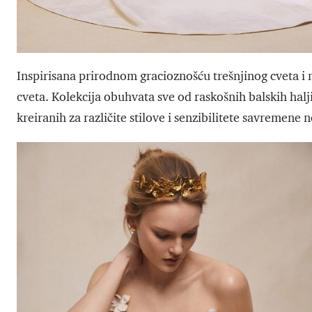
Inspirisana prirodnom gracioznošću trešnjinog cveta i n
cveta. Kolekcija obuhvata sve od raskošnih balskih hal
kreiranih za različite stilove i senzibilitete savremene 