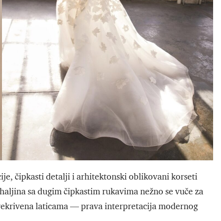
je, čipkasti detalji i arhitektonski oblikovani korseti
a haljina sa dugim čipkastim rukavima nežno se vuče za
rekrivena laticama — prava interpretacija modernog