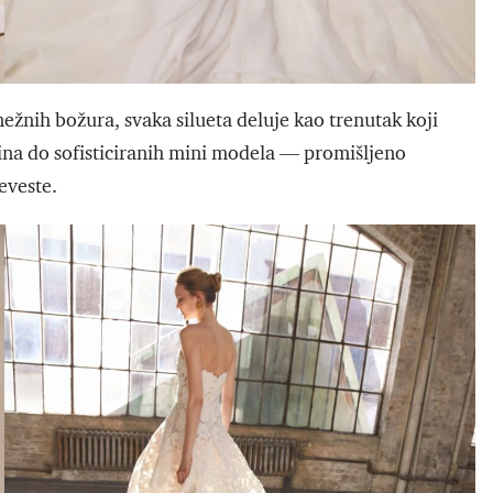
ežnih božura, svaka silueta deluje kao trenutak koji
jina do sofisticiranih mini modela — promišljeno
neveste.