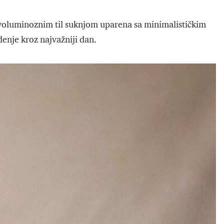
a voluminoznim til suknjom uparena sa minimalističkim
denje kroz najvažniji dan.