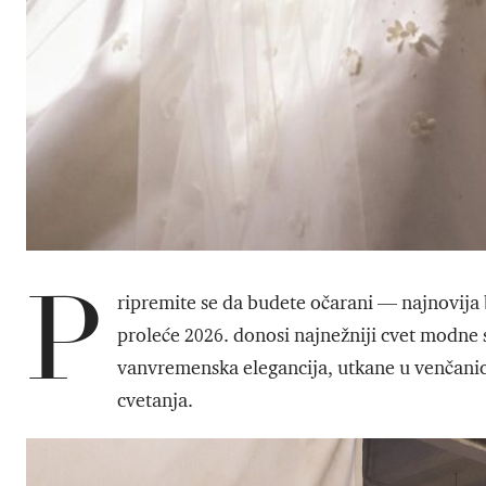
P
ripremite se da budete očarani — najnovija
proleće 2026. donosi najnežniji cvet modne s
vanvremenska elegancija, utkane u venčanice
cvetanja.