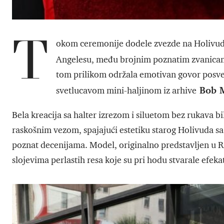
T
okom ceremonije dodele zvezde na Holivuds
Angelesu, među brojnim poznatim zvanicam
tom prilikom održala emotivan govor posveć
Bob M
svetlucavom mini-haljinom iz arhive
Bela kreacija sa halter izrezom i siluetom bez rukava b
raskošnim vezom, spajajući estetiku starog Holivuda s
poznat decenijama. Model, originalno predstavljen u Re
slojevima perlastih resa koje su pri hodu stvarale efeka