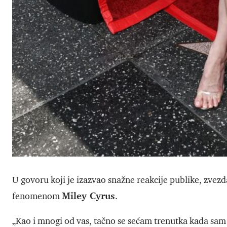
U govoru koji je izazvao snažne reakcije publike, zvezd
Miley Cyrus
fenomenom
.
„Kao i mnogi od vas, tačno se sećam trenutka kada sam 