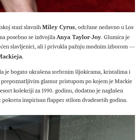
Miley Cyrus
koj stazi slavnih
, održane nedavno u Los
Anya Taylor-Joy
a posebno se izdvojila
. Glumica je
en slavljenici, ali i privukla pažnju modnim izborom —
ackieja
.
ila je bogato ukrašena srebrnim šljokicama, kristalima i
a prepoznatljivim glamur pristupom po kojem je Mackie
sort kolekciji za 1990. godinu, dodatno je naglašen
t pokreta inspirisan flapper stilom dvadesetih godina.