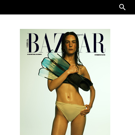
Searc
for: