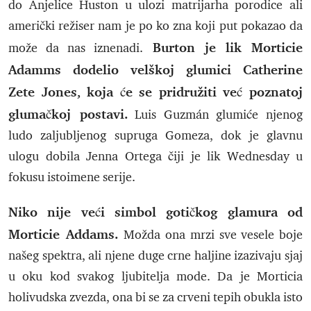
do Anjelice Huston u ulozi matrijarha porodice ali
američki režiser nam je po ko zna koji put pokazao da
Burton je lik Morticie
može da nas iznenadi.
Adamms dodelio velškoj glumici Catherine
Zete Jones, koja će se pridružiti već poznatoj
glumačkoj postavi.
Luis Guzmán glumiće njenog
ludo zaljubljenog supruga Gomeza, dok je glavnu
ulogu dobila Jenna Ortega čiji je lik Wednesday u
fokusu istoimene serije.
Niko nije veći simbol gotičkog glamura od
Morticie Addams.
Možda ona mrzi sve vesele boje
našeg spektra, ali njene duge crne haljine izazivaju sjaj
u oku kod svakog ljubitelja mode. Da je Morticia
holivudska zvezda, ona bi se za crveni tepih obukla isto