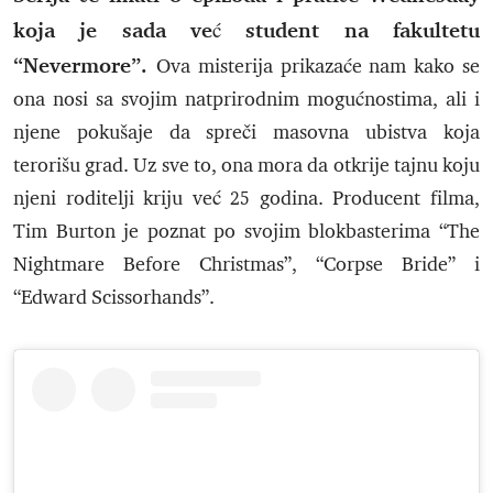
koja je sada već student na fakultetu
“Nevermore”.
Ova misterija prikazaće nam kako se
ona nosi sa svojim natprirodnim mogućnostima, ali i
njene pokušaje da spreči masovna ubistva koja
terorišu grad. Uz sve to, ona mora da otkrije tajnu koju
njeni roditelji kriju već 25 godina. Producent filma,
Tim Burton je poznat po svojim blokbasterima “The
Nightmare Before Christmas”, “Corpse Bride” i
“Edward Scissorhands”.