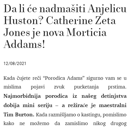
Da li će nadmašiti Anjelicu
Huston? Catherine Zeta
Jones je nova Morticia
Addams!
12/08/2021
Kada čujete reči “Porodica Adams” sigurno vam se u
mislima pojavi zvuk pucketanja prstima.
Najmorbidnija porodica iz našeg detinjstva
dobija mini seriju – a režiraće je maestralni
Tim Burton.
Kada razmišljamo o kastingu, pomislimo
kako ne možemo da zamislimo nikog drugog