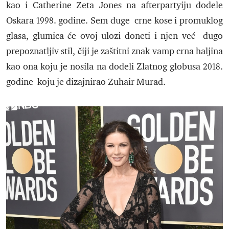
kao i Catherine Zeta Jones na afterpartyiju dodele
Oskara 1998. godine. Sem duge crne kose i promuklog
glasa, glumica će ovoj ulozi doneti i njen već dugo
prepoznatljiv stil, čiji je zaštitni znak vamp crna haljina
kao ona koju je nosila na dodeli Zlatnog globusa 2018.
godine koju je dizajnirao Zuhair Murad.