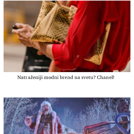
Natraženiji modni brend na svetu? Chanel!