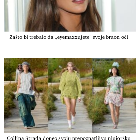
Zašto bi trebalo da „eyemaxxujete“ svoje braon oči
Collina Strada doneo svoju prepoznatljivu njujoršku