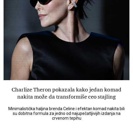
Charlize Theron pokazala kako jedan komad
nakita može da transformiše ceo stajling
Minimalistička haljina brenda Celine i efektan komad nakita bili
su dobitna formula za jedno od najupečatljivijih izdanja na
crvenom tepihu