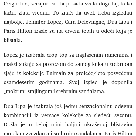
Očigledno, sećajući se da je sada svaki događaj, kako
kažu, zlata vredan. To znači da uvek treba izgledati
najbolje. Jennifer Lopez, Cara Delevingne, Dua Lipa i
Paris Hilton izašle su na crveni tepih u odeći koja je
blistala.
Lopez je izabrala crop top sa naglašenim ramenima i
maksi suknju sa prorezom do samog kuka u srebrnom
sjaju iz kolekcije Balmain za proleće/leto posvećenu
osamdesetim godinama. Svoj izgled je dopunila
„mokrim“ stajlingom i srebrnim sandalama.
Dua Lipa je izabrala još jednu senzacionalnu odevnu
kombinaciji iz Versace kolekcije za sledeću sezonu.
Došla je u beloj mini haljini ukrašenoj blistavim
morskim zvezdama i srebrnim sandalama. Paris Hilton