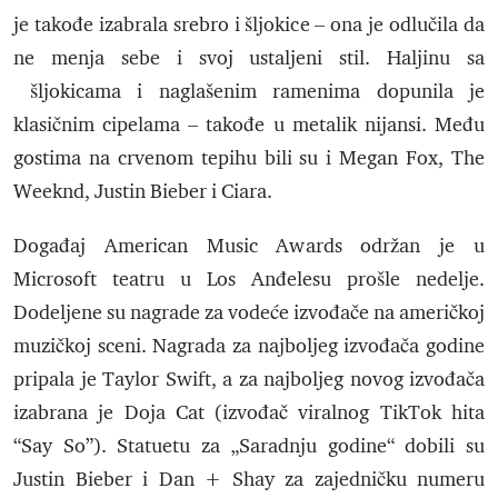
je takođe izabrala srebro i šljokice – ona je odlučila da
ne menja sebe i svoj ustaljeni stil. Haljinu sa
šljokicama i naglašenim ramenima dopunila je
klasičnim cipelama – takođe u metalik nijansi. Među
gostima na crvenom tepihu bili su i Megan Fox, The
Weeknd, Justin Bieber i Ciara.
Događaj American Music Awards održan je u
Microsoft teatru u Los Anđelesu prošle nedelje.
Dodeljene su nagrade za vodeće izvođače na američkoj
muzičkoj sceni. Nagrada za najboljeg izvođača godine
pripala je Taylor Swift, a za najboljeg novog izvođača
izabrana je Doja Cat (izvođač viralnog TikTok hita
“Say So”). Statuetu za „Saradnju godine“ dobili su
Justin Bieber i Dan + Shay za zajedničku numeru