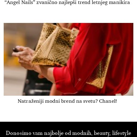
“Angel Nails” zvanično najlepši trend letnjeg manikira
Natraženiji modni brend na svetu? Chanel!
Donosimo vam najbolje od modnih, beauty, lifestyle