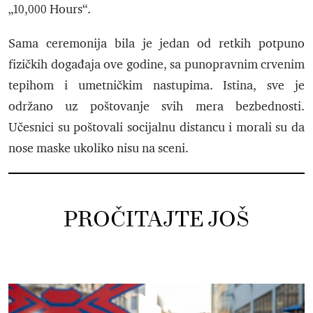
„10,000 Hours“.
Sama ceremonija bila je jedan od retkih potpuno
fizičkih događaja ove godine, sa punopravnim crvenim
tepihom i umetničkim nastupima. Istina, sve je
održano uz poštovanje svih mera bezbednosti.
Učesnici su poštovali socijalnu distancu i morali su da
nose maske ukoliko nisu na sceni.
PROČITAJTE JOŠ