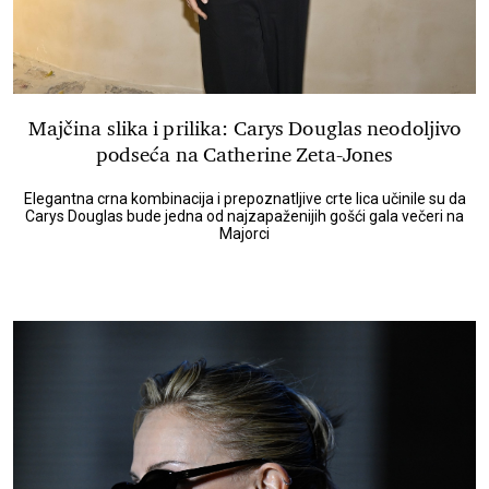
Majčina slika i prilika: Carys Douglas neodoljivo
podseća na Catherine Zeta-Jones
Elegantna crna kombinacija i prepoznatljive crte lica učinile su da
Carys Douglas bude jedna od najzapaženijih gošći gala večeri na
Majorci