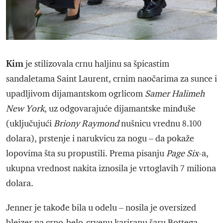
Kim
je stilizovala crnu haljinu sa špicastim
sandaletama Saint Laurent, crnim naočarima za sunce i
upadljivom dijamantskom ogrlicom
Samer Halimeh
New York
, uz odgovarajuće dijamantske minđuše
(uključujući
Briony Raymond
nušnicu vrednu 8.100
dolara), prstenje i narukvicu za nogu – da pokaže
lopovima šta su propustili. Prema pisanju
Page Six
-a,
ukupna vrednost nakita iznosila je vrtoglavih 7 miliona
dolara.
Jenner je takođe bila u odelu – nosila je oversized
blejzer na crno-belo-crvenu kariranu šaru Bottega