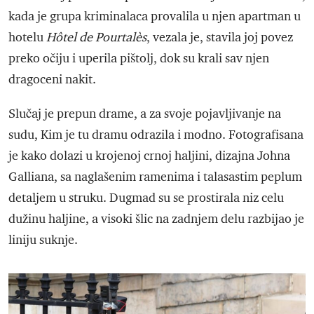
kada je grupa kriminalaca provalila u njen apartman u
hotelu
Hôtel de Pourtalès
, vezala je, stavila joj povez
preko očiju i uperila pištolj, dok su krali sav njen
dragoceni nakit.
Slučaj je prepun drame, a za svoje pojavljivanje na
sudu, Kim je tu dramu odrazila i modno. Fotografisana
je kako dolazi u krojenoj crnoj haljini, dizajna Johna
Galliana, sa naglašenim ramenima i talasastim peplum
detaljem u struku. Dugmad su se prostirala niz celu
dužinu haljine, a visoki šlic na zadnjem delu razbijao je
liniju suknje.