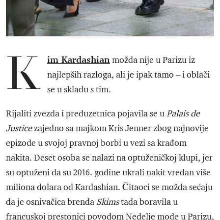
K
im Kardashian
možda nije u Parizu iz
najlepših razloga, ali je ipak tamo – i oblači
se u skladu s tim.
Rijaliti zvezda i preduzetnica pojavila se u
Palais de
Justice
zajedno sa majkom Kris Jenner zbog najnovije
epizode u svojoj pravnoj borbi u vezi sa krađom
nakita. Deset osoba se nalazi na optuženičkoj klupi, jer
su optuženi da su 2016. godine ukrali nakit vredan više
miliona dolara od Kardashian. Čitaoci se možda sećaju
da je osnivačica brenda
Skims
tada boravila u
francuskoj prestonici povodom Nedelje mode u Parizu,