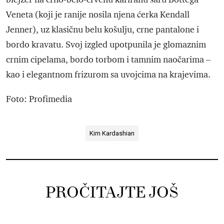
Veneta (koji je ranije nosila njena ćerka Kendall
Jenner), uz klasičnu belu košulju, crne pantalone i
bordo kravatu. Svoj izgled upotpunila je glomaznim
crnim cipelama, bordo torbom i tamnim naočarima –
kao i elegantnom frizurom sa uvojcima na krajevima.
Foto: Profimedia
Kim Kardashian
PROČITAJTE JOŠ