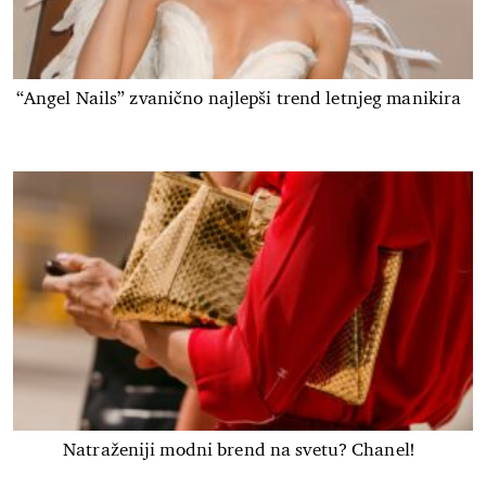
“Angel Nails” zvanično najlepši trend letnjeg manikira
Natraženiji modni brend na svetu? Chanel!