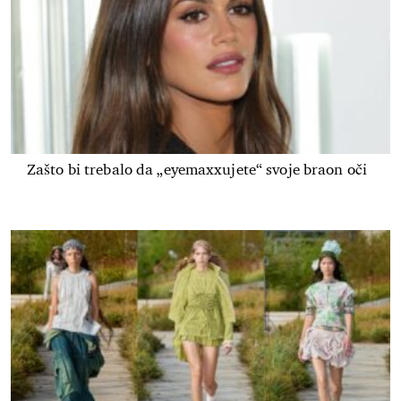
Zašto bi trebalo da „eyemaxxujete“ svoje braon oči