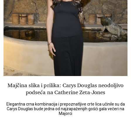
Majčina slika i prilika: Carys Douglas neodoljivo
podseća na Catherine Zeta-Jones
Elegantna crna kombinacija i prepoznatljive crte lica učinile su da
Carys Douglas bude jedna od najzapaženijih gošći gala večeri na
Majorci