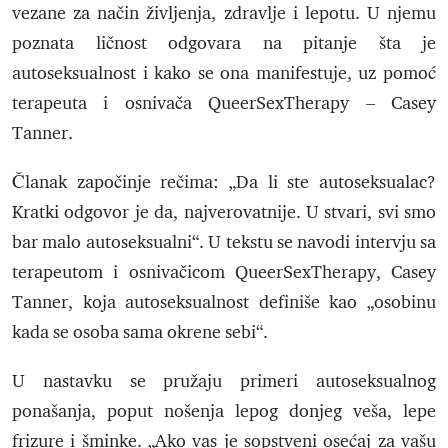
vezane za način življenja, zdravlje i lepotu. U njemu
poznata ličnost odgovara na pitanje šta je
autoseksualnost i kako se ona manifestuje, uz pomoć
terapeuta i osnivača QueerSexTherapy – Casey
Tanner.
Članak započinje rečima: „Da li ste autoseksualac?
Kratki odgovor je da, najverovatnije. U stvari, svi smo
bar malo autoseksualni“. U tekstu se navodi intervju sa
terapeutom i osnivačicom QueerSexTherapy, Casey
Tanner, koja autoseksualnost definiše kao „osobinu
kada se osoba sama okrene sebi“.
U nastavku se pružaju primeri autoseksualnog
ponašanja, poput nošenja lepog donjeg veša, lepe
frizure i šminke. „Ako vas je sopstveni osećaj za vašu