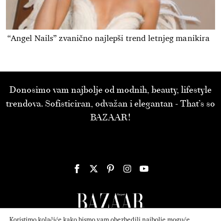
“Angel Nails” zvanično najlepši trend letnjeg manikira
Donosimo vam najbolje od modnih, beauty, lifestyle
trendova. Sofisticiran, odvažan i elegantan - That’s so
BAZAAR!
Koristimo kolačiće kako bismo vam obezbedili najbolje moguće