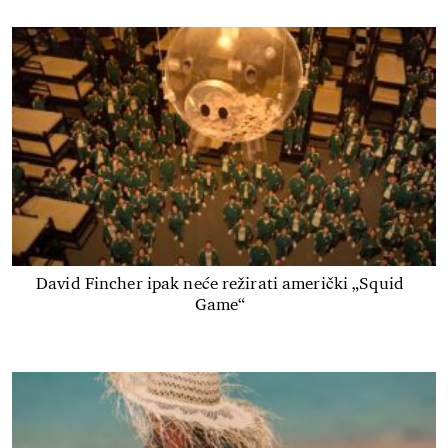
David Fincher ipak neće režirati američki „Squid
Game“