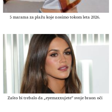
5 marama za plažu koje nosimo tokom leta 2026.
Zašto bi trebalo da „eyemaxxujete“ svoje braon oči