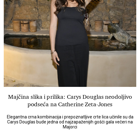
Majčina slika i prilika: Carys Douglas neodoljivo
podseća na Catherine Zeta-Jones
Elegantna crna kombinacija i prepoznatljive crte lica učinile su da
Carys Douglas bude jedna od najzapaženijih gošći gala večeri na
Majorci