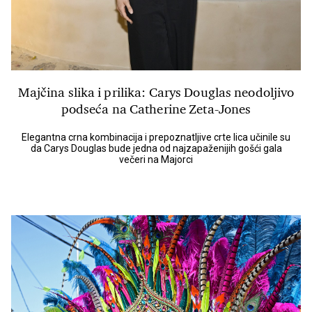
Majčina slika i prilika: Carys Douglas neodoljivo
podseća na Catherine Zeta-Jones
Elegantna crna kombinacija i prepoznatljive crte lica učinile su
da Carys Douglas bude jedna od najzapaženijih gošći gala
večeri na Majorci