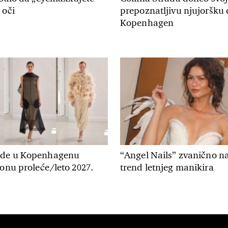
 oči
prepoznatljivu njujoršku 
Kopenhagen
ode u Kopenhagenu
“Angel Nails” zvanično na
zonu proleće/leto 2027.
trend letnjeg manikira