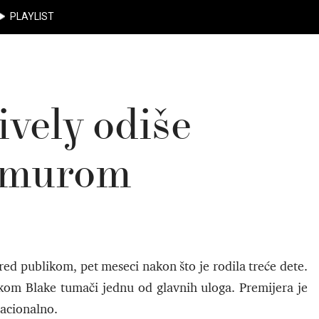
PLAYLIST
ively odiše
lamurom
pred publikom, pet meseci nakon što je rodila treće dete.
om Blake tumači jednu od glavnih uloga. Premijera je
zacionalno.