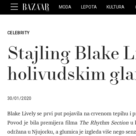
MODA
LEPOTA
KULTURA
CELEBRITY
Stajling Blake L
holivudskim g
30/01/2020
Blake Lively se prvi put pojavila na crvenom tepihu i 
Povod je bila premijera filma
The Rhythm Section
u k
održana u Njujorku, a glumica je izgleda više nego sen