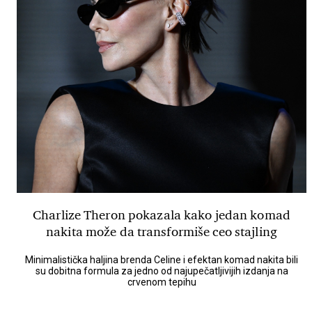
Charlize Theron pokazala kako jedan komad
nakita može da transformiše ceo stajling
Minimalistička haljina brenda Celine i efektan komad nakita bili
su dobitna formula za jedno od najupečatljivijih izdanja na
crvenom tepihu