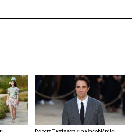
ju
Robert Pattinson u najneobičnijoj