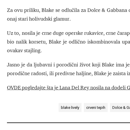
Za ovu priliku, Blake se odlučila za Dolce & Gabbana d
onaj stari holivudski glamur.
Uz to, nosila je crne duge operske rukavice, crne čarape
bio nalik korsetu, Blake je odlično iskombinovala upa
ovakav stajling.
Jasno je da ljubavni i porodični život koji Blake ima je
porodične radosti, ili predivne haljine, Blake je zaista
OVDE pogledajte šta je Lana Del Rey nosila na dodeli
blake lively
crveni tepih
Dolce & 