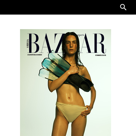
Searc
for: