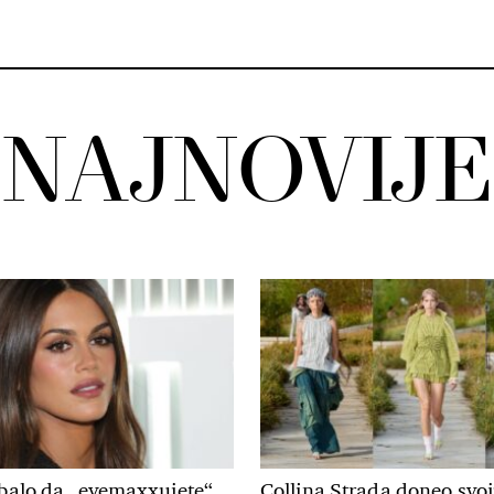
NAJNOVIJE
ebalo da „eyemaxxujete“
Collina Strada doneo svo