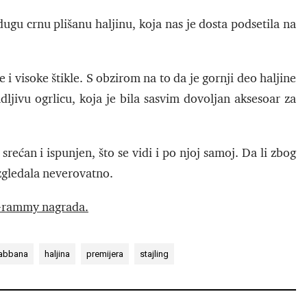
ugu crnu plišanu haljinu, koja nas je dosta podsetila na
 i visoke štikle. S obzirom na to da je gornji deo haljine
dljivu ogrlicu, koja je bila sasvim dovoljan aksesoar za
 srećan i ispunjen, što se vidi i po njoj samoj. Da li zbog
 izgledala neverovatno.
 Grammy nagrada.
Gabbana
haljina
premijera
stajling