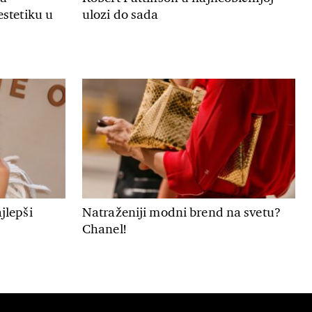
estetiku u
ulozi do sada
jlepši
Natraženiji modni brend na svetu?
Chanel!