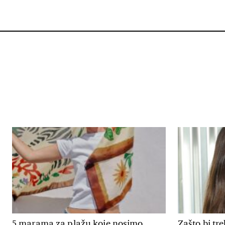
5 marama za plažu koje nosimo
Zašto bi tr