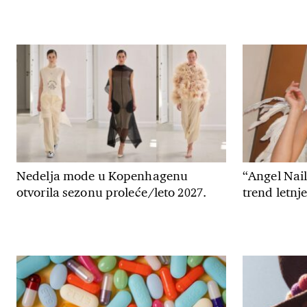
Nedelja mode u Kopenhagenu
“Angel Nail
otvorila sezonu proleće/leto 2027.
trend letnj