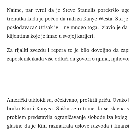
Naime, par tvrdi da je Steve Stanulis porekršio ugo
trenutka kada je počeo da radi za Kanye Westa. Šta je 
poslodavaca? Utisak je – ne mnogo toga. Izjavio je da
klijentima koje je imao u svojoj karijeri.
Za rijaliti zvezdu i repera to je bilo dovoljno da za
zaposlenik ikada više odluči da govori o njima, njiho
Američki tabloidi su, očekivano, proširili priču. Ovako 
braku Kim i Kanyea. Šuška se o tome da se slavna sta
problem predstavlja ograničavanje slobode iza kojeg s
glasine da je Kim razmatrala uslove razvoda i finansi