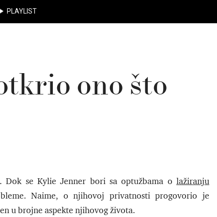
PLAYLIST
otkrio ono što
r. Dok se Kylie Jenner bori sa optužbama o
lažiranju
leme. Naime, o njihovoj privatnosti progovorio je
učen u brojne aspekte njihovog života.