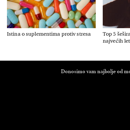
Istina o suplementima protiv stresa
Top 5 šeši
najvećih le
Donosimo vam najbolje od modn