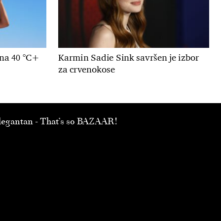
 na 40 °C+
Karmin Sadie Sink savršen je izbor
za crvenokose
 elegantan - That’s so BAZAAR!