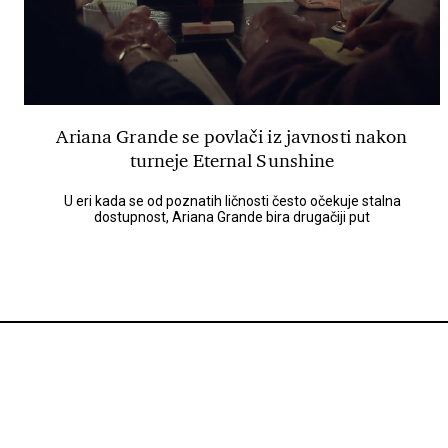
Ariana Grande se povlači iz javnosti nakon
turneje Eternal Sunshine
U eri kada se od poznatih ličnosti često očekuje stalna
dostupnost, Ariana Grande bira drugačiji put