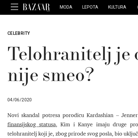
MODA
LEPOTA
KULTURA
CELEBRITY
Telohranitelj je 
nije smeo?
04/06/2020
Novi skandal potresa porodicu Kardashian – Jenne
finansijskog statusa
, Kim i Kanye imaju druge prob
telohranitelj koji je, zbog prirode svog posla, bio uklj