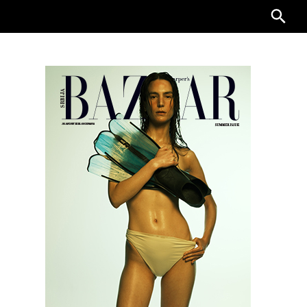
Searc
for: