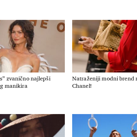
s” zvanično najlepši
Natraženiji modni brend 
eg manikira
Chanel!