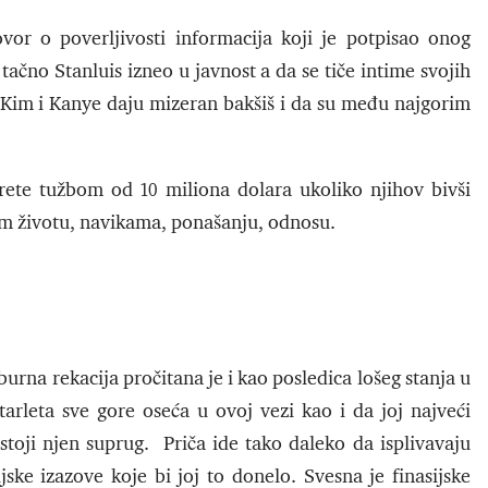
vor o poverljivosti informacija koji je potpisao onog
tačno Stanluis izneo u javnost a da se tiče intime svojih
 Kim i Kanye daju mizeran bakšiš i da su među najgorim
prete tužbom od 10 miliona dolara ukoliko njihov bivši
vom životu, navikama, ponašanju, odnosu.
burna rekacija pročitana je i kao posledica lošeg stanja u
rleta sve gore oseća u ovoj vezi kao i da joj najveći
toji njen suprug. Priča ide tako daleko da isplivavaju
jske izazove koje bi joj to donelo. Svesna je finasijske