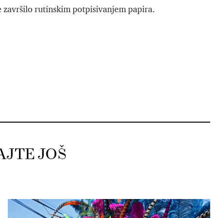
e završilo rutinskim potpisivanjem papira.
AJTE JOŠ