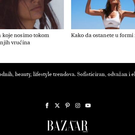
ra koje nosimo tokom
Kako da ostanete u formi
tnjih vrućina
ih, beauty, lifestyle trendova. Sofisticiran, odvažan i