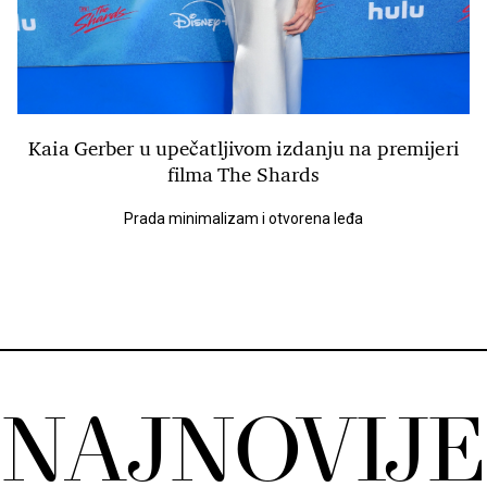
Kaia Gerber u upečatljivom izdanju na premijeri
filma The Shards
Prada minimalizam i otvorena leđa
NAJNOVIJE