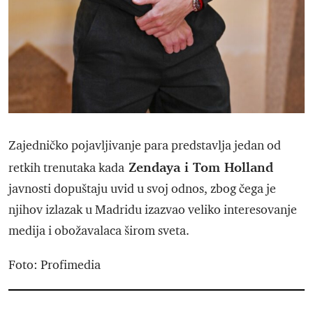
Zajedničko pojavljivanje para predstavlja jedan od
Zendaya i Tom Holland
retkih trenutaka kada
javnosti dopuštaju uvid u svoj odnos, zbog čega je
njihov izlazak u Madridu izazvao veliko interesovanje
medija i obožavalaca širom sveta.
Foto: Profimedia