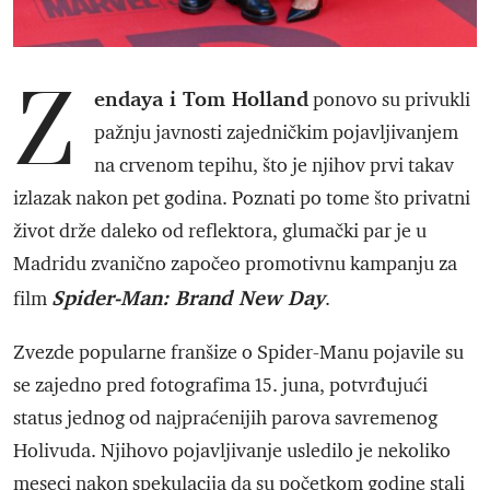
Z
endaya i Tom Holland
ponovo su privukli
pažnju javnosti zajedničkim pojavljivanjem
na crvenom tepihu, što je njihov prvi takav
izlazak nakon pet godina. Poznati po tome što privatni
život drže daleko od reflektora, glumački par je u
Madridu zvanično započeo promotivnu kampanju za
Spider-Man: Brand New Day
film
.
Zvezde popularne franšize o Spider-Manu pojavile su
se zajedno pred fotografima 15. juna, potvrđujući
status jednog od najpraćenijih parova savremenog
Holivuda. Njihovo pojavljivanje usledilo je nekoliko
meseci nakon spekulacija da su početkom godine stali