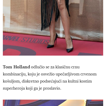
Tom Holland
odlučio se za klasičnu crnu
kombinaciju, koju je osvežio upečatljivom crvenom
košuljom, diskretno podsećajući na kultni kostim
superheroja koji ga je proslavio.