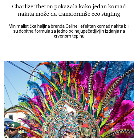
Charlize Theron pokazala kako jedan komad
nakita može da transformiše ceo stajling
Minimalistička haljina brenda Celine i efektan komad nakita bili
su dobitna formula za jedno od najupečatljivijih izdanja na
crvenom tepihu