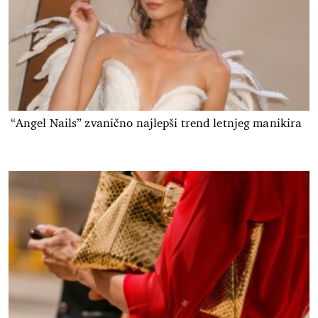
“Angel Nails” zvanično najlepši trend letnjeg manikira