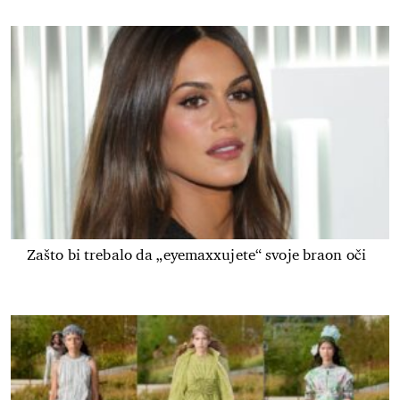
Zašto bi trebalo da „eyemaxxujete“ svoje braon oči