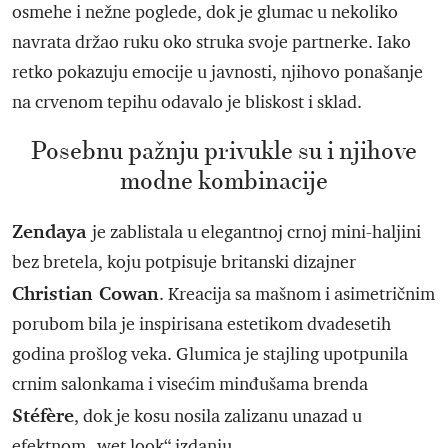
osmehe i nežne poglede, dok je glumac u nekoliko
navrata držao ruku oko struka svoje partnerke. Iako
retko pokazuju emocije u javnosti, njihovo ponašanje
na crvenom tepihu odavalo je bliskost i sklad.
Posebnu pažnju privukle su i njihove
modne kombinacije
Zendaya
je zablistala u elegantnoj crnoj mini-haljini
bez bretela, koju potpisuje britanski dizajner
Christian Cowan
. Kreacija sa mašnom i asimetričnim
porubom bila je inspirisana estetikom dvadesetih
godina prošlog veka. Glumica je stajling upotpunila
crnim salonkama i visećim minđušama brenda
Stéfère
, dok je kosu nosila zalizanu unazad u
efektnom „wet look“ izdanju.