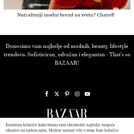
Natraženiji modni brend na svetu? Chanel!
Donosimo vam najbolje od modnih, beauty, lifestyle
trendova. Sofisticiran, odvažan i elegantan - That’s so
BAZAAR!
Koristimo kolačiće kako bismo vam obezbedili najbolje moguće
iskustvo na našem sajtu. Možete saznati više o tome koje kolačiće