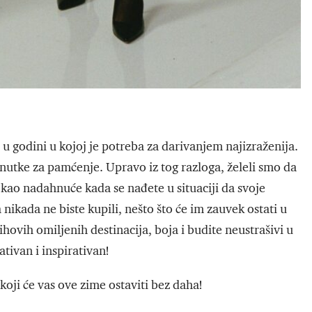
 godini u kojoj je potreba za darivanjem najizraženija.
renutke za pamćenje. Upravo iz tog razloga, želeli smo da
kao nadahnuće kada se nađete u situaciji da svoje
nikada ne biste kupili, nešto što će im zauvek ostati u
jihovih omiljenih destinacija, boja i budite neustrašivi u
tivan i inspirativan!
ji će vas ove zime ostaviti bez daha!