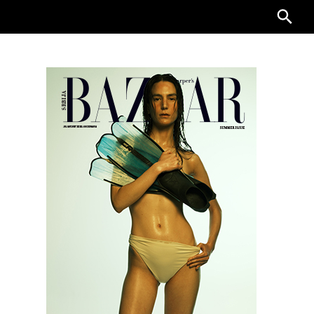
Searc
for: