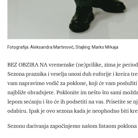
Fotografija: Aleksandra Martinović, Stajling: Marko Mrkaja
BEZ OBZIRA NA vremenske (ne)prilike, zima je period u
Sezona praznika i veselja unosi duh euforije i kreira t
vam napravimo vodič za poklone, koji će vam poslužiti 
najbliže obradujete. Poklonite im nešto što sami možda 
lepom sećanju i što će ih podsetiti na vas. Prisetite se n
odabiru. Ipak je ovo sezona kada je neophodno biti krea
Sezonu darivanja započinjemo našom listaom poklona ko