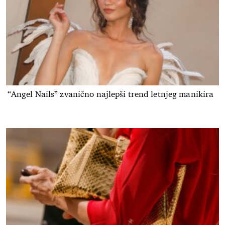
“Angel Nails” zvanično najlepši trend letnjeg manikira