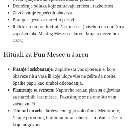
Donošenje odluka koje zahtevaju zrelost i razboritost
Završavanje započetih obaveza
Pisanje ciljeva za naredni period
Refleksiju na prethodnih šest meseci (posebno na ono što je
započeto oko Mladog Meseca u Jarcu, krajem decembra
2024.)
Rituali za Pun Mesec u Jarcu
Pisanje i oslobađanje
: Zapišite šta vas opterećuje, koje
obaveze nisu vaše ili koje uloge više ne želite da nosite.
Spalite papir kao simbol oslobađanja.
Planiranje sa svrhom
: Napravite realan plan sa ciljevima
za narednih šest meseci. Fokusirajte se na ono što vam
zaista znači.
Tihi rad na sebi
: Jarčeva energija voli tišinu. Meditirajte,
šetajte prirodom, budite sami sa sobom — u tišini se često
kriju odgovori