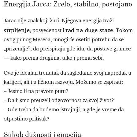
Energija Jarca: Zrelo, stabilno, postojano
Jarac nije znak koji žuri. Njegova energija traži
strpljenje
rad na duge staze
, posvećenost i
. Tokom
ovog punog Meseca, mnogi će osetiti potrebu da se
„prizemlje”, da preispitaju gde idu, da postave granice
— kako prema drugima, tako i prema sebi.
Ovo je idealan trenutak da sagledamo svoj napredak u
karijeri, ali i u ličnom razvoju. Možemo se zapitati:
– Jesmo li na pravom putu?
– Da li smo preuzeli odgovornost za svoj život?
– Gde treba da budemo istrajniji, a gde je vreme da
otpustimo pritisak?
Sukob dužnosti i emocija