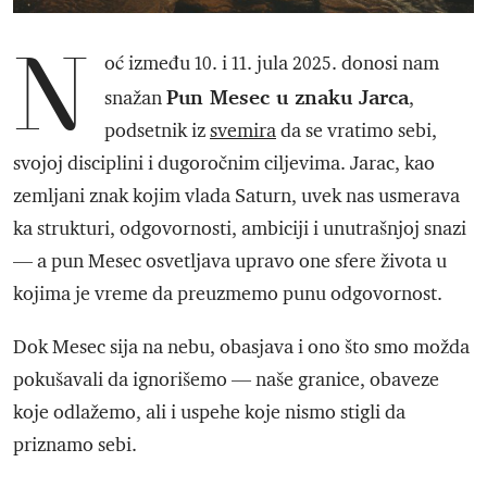
N
oć između 10. i 11. jula 2025. donosi nam
Pun Mesec u znaku Jarca
snažan
,
podsetnik iz
svemira
da se vratimo sebi,
svojoj disciplini i dugoročnim ciljevima. Jarac, kao
zemljani znak kojim vlada Saturn, uvek nas usmerava
ka strukturi, odgovornosti, ambiciji i unutrašnjoj snazi
— a pun Mesec osvetljava upravo one sfere života u
kojima je vreme da preuzmemo punu odgovornost.
Dok Mesec sija na nebu, obasjava i ono što smo možda
pokušavali da ignorišemo — naše granice, obaveze
koje odlažemo, ali i uspehe koje nismo stigli da
priznamo sebi.