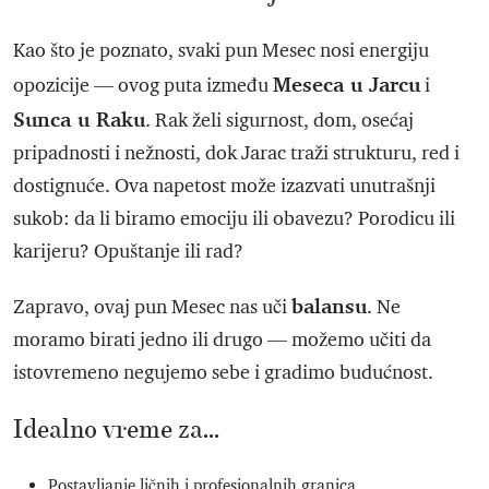
Kao što je poznato, svaki pun Mesec nosi energiju
Meseca u Jarcu
opozicije — ovog puta između
i
Sunca u Raku
. Rak želi sigurnost, dom, osećaj
pripadnosti i nežnosti, dok Jarac traži strukturu, red i
dostignuće. Ova napetost može izazvati unutrašnji
sukob: da li biramo emociju ili obavezu? Porodicu ili
karijeru? Opuštanje ili rad?
balansu
Zapravo, ovaj pun Mesec nas uči
. Ne
moramo birati jedno ili drugo — možemo učiti da
istovremeno negujemo sebe i gradimo budućnost.
Idealno vreme za…
Postavljanje ličnih i profesionalnih granica