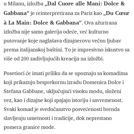
„Dal Cuore alle Mani: Dolce &
u Milanu, izložba
Gabbana“
„Du Cœur
je reinterpretirana za Pariz kao
à La Main: Dolce & Gabbana“
. Ova ažurirana
izložba nije samo galerija odeće, već kulturno
putovanje koje naglašava dizajnerovu večnu ljubav
prema italijanskoj baštini. To je impresivno iskustvo sa
više od 200 zadivljujućih kreacija na izložbi.
Posetioci će imati priliku da se upoznaju sa komadima
koji prikazuju besprekornu izradu Domenica Dolce i
Stefana Gabbane, uključujući visoku modu, složeni
vez, kao i dizajne koji spajaju istoriju i savremenost.
Svaki komad je svedočanstvo posvećenosti brenda
slavljenju umetnosti i tradicije, dok neprestano
pomera granice mode.