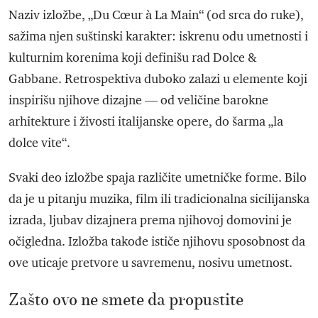
Naziv izložbe, „Du Cœur à La Main“ (od srca do ruke),
sažima njen suštinski karakter: iskrenu odu umetnosti i
kulturnim korenima koji definišu rad Dolce &
Gabbane. Retrospektiva duboko zalazi u elemente koji
inspirišu njihove dizajne — od veličine barokne
arhitekture i živosti italijanske opere, do šarma „la
dolce vite“.
Svaki deo izložbe spaja različite umetničke forme. Bilo
da je u pitanju muzika, film ili tradicionalna sicilijanska
izrada, ljubav dizajnera prema njihovoj domovini je
očigledna. Izložba takođe ističe njihovu sposobnost da
ove uticaje pretvore u savremenu, nosivu umetnost.
Zašto ovo ne smete da propustite