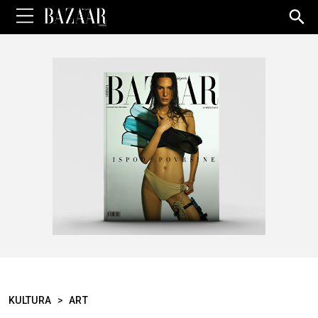
Sea
for:
KULTURA
>
ART