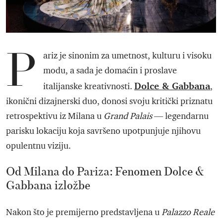
P
ariz je sinonim za umetnost, kulturu i visoku
modu, a sada je domaćin i proslave
Dolce & Gabbana
italijanske kreativnosti.
,
ikonični dizajnerski duo, donosi svoju kritički priznatu
retrospektivu iz Milana u
Grand Palais
— legendarnu
parisku lokaciju koja savršeno upotpunjuje njihovu
opulentnu viziju.
Od Milana do Pariza: Fenomen Dolce &
Gabbana izložbe
Nakon što je premijerno predstavljena u
Palazzo Reale