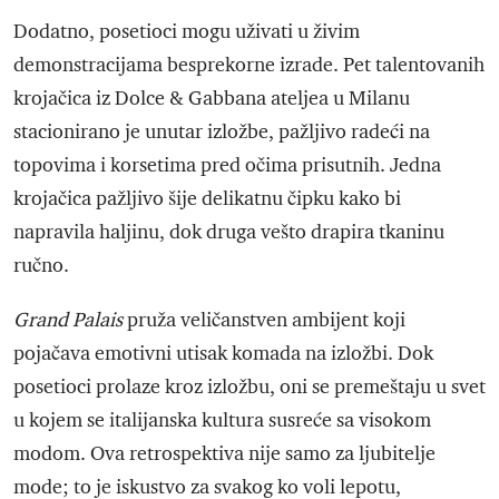
Dodatno, posetioci mogu uživati u živim
demonstracijama besprekorne izrade. Pet talentovanih
krojačica iz Dolce & Gabbana ateljea u Milanu
stacionirano je unutar izložbe, pažljivo radeći na
topovima i korsetima pred očima prisutnih. Jedna
krojačica pažljivo šije delikatnu čipku kako bi
napravila haljinu, dok druga vešto drapira tkaninu
ručno.
Grand Palais
pruža veličanstven ambijent koji
pojačava emotivni utisak komada na izložbi. Dok
posetioci prolaze kroz izložbu, oni se premeštaju u svet
u kojem se italijanska kultura susreće sa visokom
modom. Ova retrospektiva nije samo za ljubitelje
mode; to je iskustvo za svakog ko voli lepotu,