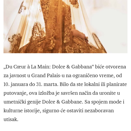
„Du Cœur à La Main: Dolce & Gabbana“ biće otvorena
za javnost u Grand Palais-u na ograničeno vreme, od
10. januara do 31. marta. Bilo da ste lokalni ili planirate
putovanje, ova izložba je savršen način da uronite u
umetnički genije Dolce & Gabbane. Sa spojem mode i
kulturne istorije, sigurno će ostaviti nezaboravan
utisak.