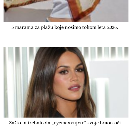
5 marama za plažu koje nosimo tokom leta 2026.
Zašto bi trebalo da „eyemaxxujete“ svoje braon oči