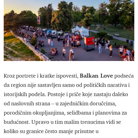
Balkan Love
Kroz portrete i kratke ispovesti,
podseća
da region nije sastavljen samo od političkih narativa i
istorijskih podela. Postoje i priče koje nastaju daleko
od naslovnih strana – u zajedničkim doručcima,
porodičnim okupljanjima, selidbama i planovima za
budućnost. Upravo u tim malim trenucima vidi se
koliko su granice često manje prisutne u