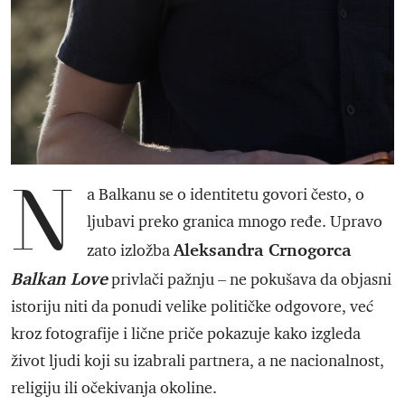
N
a Balkanu se o identitetu govori često, o
ljubavi preko granica mnogo ređe. Upravo
Aleksandra Crnogorca
zato izložba
Balkan Love
privlači pažnju – ne pokušava da objasni
istoriju niti da ponudi velike političke odgovore, već
kroz fotografije i lične priče pokazuje kako izgleda
život ljudi koji su izabrali partnera, a ne nacionalnost,
religiju ili očekivanja okoline.