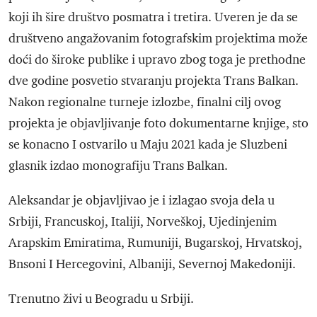
koji ih šire društvo posmatra i tretira. Uveren je da se
društveno angažovanim fotografskim projektima može
doći do široke publike i upravo zbog toga je prethodne
dve godine posvetio stvaranju projekta Trans Balkan.
Nakon regionalne turneje izlozbe, finalni cilj ovog
projekta je objavljivanje foto dokumentarne knjige, sto
se konacno I ostvarilo u Maju 2021 kada je Sluzbeni
glasnik izdao monografiju Trans Balkan.
Aleksandar je objavljivao je i izlagao svoja dela u
Srbiji, Francuskoj, Italiji, Norveškoj, Ujedinjenim
Arapskim Emiratima, Rumuniji, Bugarskoj, Hrvatskoj,
Bnsoni I Hercegovini, Albaniji, Severnoj Makedoniji.
Trenutno živi u Beogradu u Srbiji.