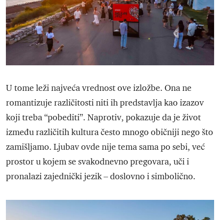
U tome leži najveća vrednost ove izložbe. Ona ne
romantizuje različitosti niti ih predstavlja kao izazov
koji treba “pobediti”. Naprotiv, pokazuje da je život
između različitih kultura često mnogo običniji nego što
zamišljamo. Ljubav ovde nije tema sama po sebi, već
prostor u kojem se svakodnevno pregovara, uči i
pronalazi zajednički jezik – doslovno i simbolično.