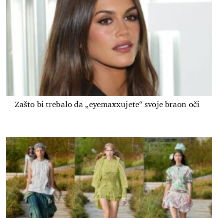
Zašto bi trebalo da „eyemaxxujete“ svoje braon oči