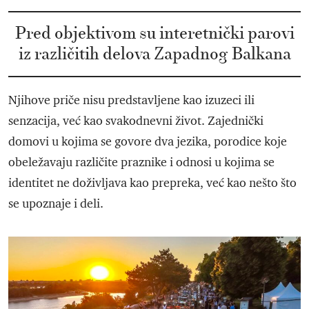
Pred objektivom su interetnički parovi
iz različitih delova Zapadnog Balkana
Njihove priče nisu predstavljene kao izuzeci ili
senzacija, već kao svakodnevni život. Zajednički
domovi u kojima se govore dva jezika, porodice koje
obeležavaju različite praznike i odnosi u kojima se
identitet ne doživljava kao prepreka, već kao nešto što
se upoznaje i deli.