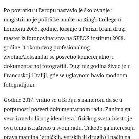
Po povratku u Evropu nastavio je školovanje i
magistrirao je političke nauke na King’s College u
Londonu 2005. godine. Kasnije u Parizu brani drugi
master iz fotonovinarstva na SPEOS institutu 2008.
godine. Tokom svog profesionalnog
životanAleksandar se posvetio komercijalnoj i
dokumentarnoj fotografiji. Dugi niz godina živeo je u
Francuskoj i Italiji, gde se uglavnom bavio modnom
fotografijom.
Godine 2017. vratio se u Srbiju s namerom da se u
potpunosti posveti dokumentarnom radu. Zanima ga
veza između ličnog identiteta i fizičkog sveta i često je
ovu temu istraživao u svom radu. Takođe ga interesuju
prava manjina (etničkih, verskih ili drugih) i način na