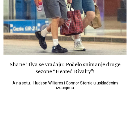
Shane i Ilya se vraćaju: Počelo snimanje druge
sezone “Heated Rivalry”!
A na setu... Hudson Williams i Connor Storrie u usklađenim
izdanjima