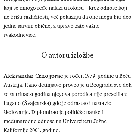
koji se mnogo ređe nalazi u fokusu – kroz odnose koji
ne brišu različitosti, već pokazuju da one mogu biti deo
jedne sasvim obične, a upravo zato važne
svakodnevice.
O autoru izložbe
Aleksandar Crnogorac
je rođen 1979. godine u Beču
Austrija. Rano detinjstvo proveo je u Beogradu sve dok
se sa trinaest godina njegova porodica nije preselila u
Lugano (Švajcarska) gde je odrastao i nastavio
školovanje. Diplomirao je političke nauke i
međunarodne odnose na Univerzitetu Južne
Kalifornije 2001. godine.